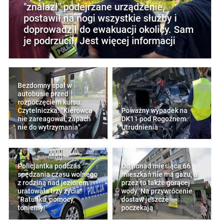
"znalazł" podejrzane urządzenie,
postawił na nogi wszystkie służby i
doprowadził do ewakuacji okolicy. Sam
je podrzucił. Jest więcej informacji
Bezdomny spał w
autobusie przed
rozpoczęciem kursu.
Czytelniczka: "Kierowca
Poważny wypadek na
nie zareagował, zapach
DK11 pod Rogoźnem.
nie do wytrzymania"
Utrudnienia
Policjantka podczas
Od ponad miesiąca 66
spędzania czasu wolnego
mieszkań nie ma gazu, a
z rodziną nad jeziorem
przez to także gorącej
uratowała trzy życia!
wody. Na przywrócenie
"Ratunku, pomocy,
dostaw jeszcze
toniemy!"
poczekają