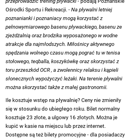
przeprowadzić trening pływacki -
podają Poznańskie
Ośrodki Sportu i Rekreacji.
- Na pływalni letniej
poznanianki i poznaniacy mogą korzystać z
pełnowymiarowego basenu pływackiego, basenu ze
zjeżdżalnią oraz brodzika wyposażonego w wodne
atrakcje dla najmłodszych. Miłośnicy aktywnego
spędzania wolnego czasu mogą pograć tu w tenisa
stołowego, teqballa, koszykówkę oraz skorzystać z
toru przeszkód OCR , a zwolennicy relaksu i kąpieli
słonecznych wypożyczyć leżaki. Na terenie pływalni
można skorzystać także z małej gastronomii.
Ile kosztuje wstęp na pływalnię? Ceny nie zmieniły
się w stosunku do ubiegłego roku. Bilet normalny
kosztuje 23 złote, a ulgowy 16 złotych. Można je
kupić w kasie na miejscu lub przez internet.
Dostępne są też bilety promocyjne - dla posiadaczy