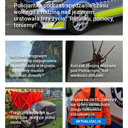
Policjantka podczas spędzania czasu
wolnego z rodziną nad jeziorem
uratowała trzy życia! "Ratunku, pomocy,
toniemy!"
Na znaku drogowym
pojawiła się niepoprawna
nazwa miasta w regionie.
Kolczak zbrojny widziany
"Będziemy musieli
pod Poznaniem. "Był
zmieniać dowody?"
wielkości złotówki"
Kraksa na DK11. Zderzyły
się cztery samochody.
Droga całkowicie
Tragiczny wypadek w
zablokowana
Rogoźnie. Nie żyje jedna
AKTUALIZACJA
osoba