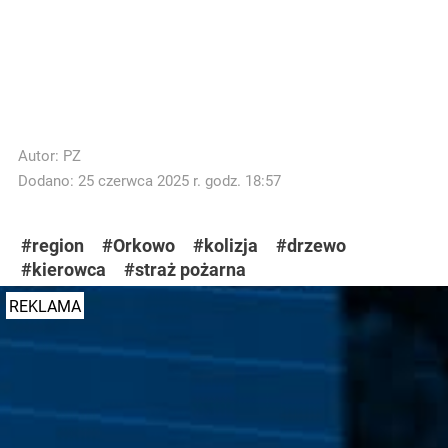
Autor:
PZ
Dodano: 25 czerwca 2025 r. godz. 18:57
#region
#Orkowo
#kolizja
#drzewo
#kierowca
#straż pożarna
REKLAMA