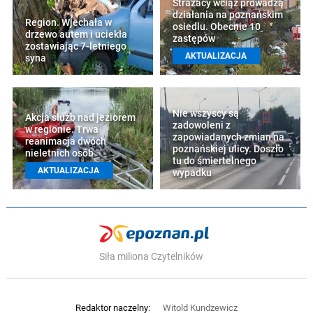
Strażacy wciąż prowadzą
działania na poznańskim
Region. Wjechała w
osiedlu. Obecnie 10
drzewo autem i uciekła
zastępów
zostawiając 7-letniego
AKTUALIZACJA
syna
Nie wszyscy są
Akcja służb nad jeziorem
zadowoleni z
w regionie. Trwa
zapowiadanych zmian na
reanimacja dwóch
poznańskiej ulicy. Doszło
nieletnich osób
tu do śmiertelnego
AKTUALIZACJA
wypadku
Siła miliona Czytelników
Redaktor naczelny:
Witold Kundzewicz