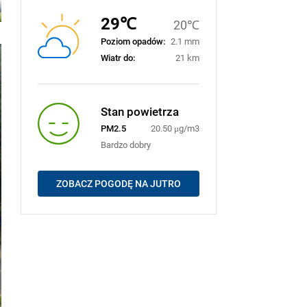
29℃
20℃
Poziom opadów:
2.1 mm
Wiatr do:
21 km
Stan powietrza
PM2.5
20.50 μg/m3
Bardzo dobry
ZOBACZ POGODĘ NA JUTRO