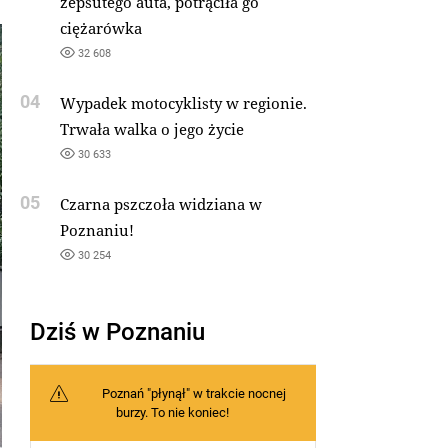
zepsutego auta, potrąciła go
ciężarówka
32 608
04
Wypadek motocyklisty w regionie.
Trwała walka o jego życie
30 633
05
Czarna pszczoła widziana w
Poznaniu!
30 254
Dziś w Poznaniu
Poznań "płynął" w trakcie nocnej
burzy. To nie koniec!