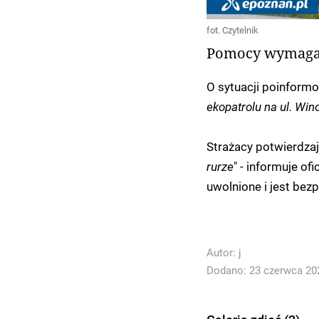
fot. Czytelnik
Pomocy wymagał
O sytuacji poinformow
ekopatrolu na ul. Win
Strażacy potwierdzaj
rurze
" - informuje of
uwolnione i jest bezp
Autor:
j
Dodano: 23 czerwca 202