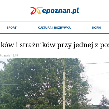
aków i strażników przy jednej z p
 r., godz. 16.15