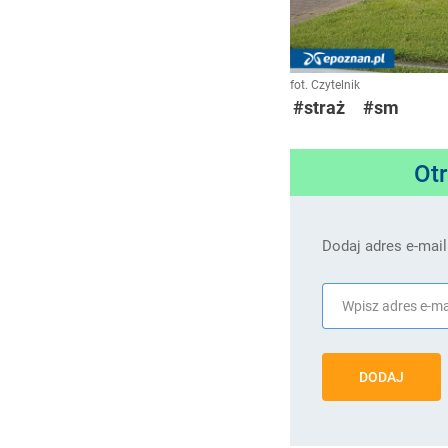
fot. Czytelnik
#straż
#sm
Ot
Dodaj adres e-mail
DODAJ