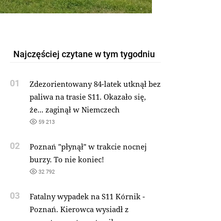
Najczęściej czytane w tym tygodniu
01
Zdezorientowany 84-latek utknął bez
paliwa na trasie S11. Okazało się,
że... zaginął w Niemczech
59 213
02
Poznań "płynął" w trakcie nocnej
burzy. To nie koniec!
32 792
03
Fatalny wypadek na S11 Kórnik -
Poznań. Kierowca wysiadł z