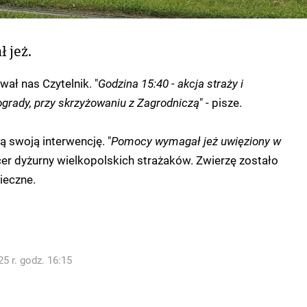
 jeż.
ał nas Czytelnik. "
Godzina 15:40 - akcja straży i
ogrady, przy skrzyżowaniu z Zagrodniczą
" - pisze.
ą swoją interwencję. "
Pomocy wymagał jeż uwięziony w
icer dyżurny wielkopolskich strażaków. Zwierzę zostało
ieczne.
5 r. godz. 16:15