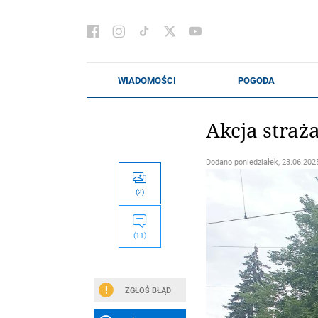
Akcja straż
Dodano
poniedziałek, 23.06.2025
(2)
(11)
ZGŁOŚ BŁĄD