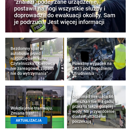
"znalazł" podejrzane urządzenie,
postawił na nogi wszystkie służby i
doprowadził do ewakuacji okolicy. Sam
je podrzucił. Jest więcej informacji
Bezdomny spał w
autobusie przed
rozpoczęciem kursu.
Czytelniczka: "Kierowca
Poważny wypadek na
nie zareagował, zapach
DK11 pod Rogoźnem.
nie do wytrzymania"
Utrudnienia
Od ponad miesiąca 66
mieszkań nie ma gazu, a
przez to także gorącej
Wykolejenie tramwaju.
wody. Na przywrócenie
Zmiana tras!
dostaw jeszcze
AKTUALIZACJA
poczekają