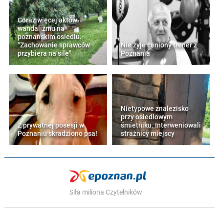
Coraz więcej aktów
wandalizmu na
poznańskim osiedlu.
"Zachowanie sprawców
Nie żyje ceniony trener z
przybiera na sile"
Poznania
Nietypowe znalezisko
przy osiedlowym
Z prywatnej posesji w
śmietniku. Interweniowali
Poznaniu skradziono psa!
strażnicy miejscy
Siła miliona Czytelników