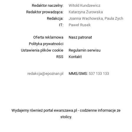
Redaktor naczelny:
Witold Kundzewicz
Redaktor prowadząca:
Katarzyna Żurowska
Redakcja:
Joanna Wachowska, Paula Zych
IT:
Paweł Rusek
Oferta reklamowa
Nasz patronat
Polityka prywatności
Ustawienia plików cookie
Regulamin serwisu
RSS
Kontakt
redakcja@epoznan.pl
MMS/SMS:
537 133 133
Wydajemy również portal
ewarszawa.pl
- codzienne informacje ze
stolicy.