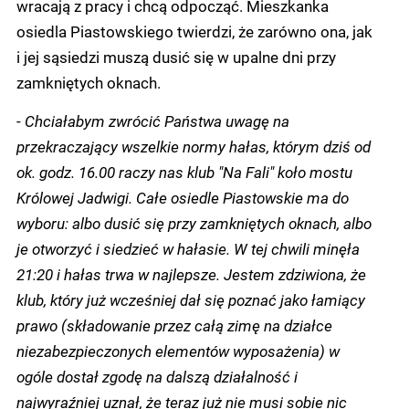
wracają z pracy i chcą odpocząć. Mieszkanka
osiedla Piastowskiego twierdzi, że zarówno ona, jak
i jej sąsiedzi muszą dusić się w upalne dni przy
zamkniętych oknach.
-
Chciałabym zwrócić Państwa uwagę na
przekraczający wszelkie normy hałas, którym dziś od
ok. godz. 16.00 raczy nas klub "Na Fali" koło mostu
Królowej Jadwigi. Całe osiedle Piastowskie ma do
wyboru: albo dusić się przy zamkniętych oknach, albo
je otworzyć i siedzieć w hałasie. W tej chwili minęła
21:20 i hałas trwa w najlepsze. Jestem zdziwiona, że
klub, który już wcześniej dał się poznać jako łamiący
prawo (składowanie przez całą zimę na działce
niezabezpieczonych elementów wyposażenia) w
ogóle dostał zgodę na dalszą działalność i
najwyraźniej uznał, że teraz już nie musi sobie nic