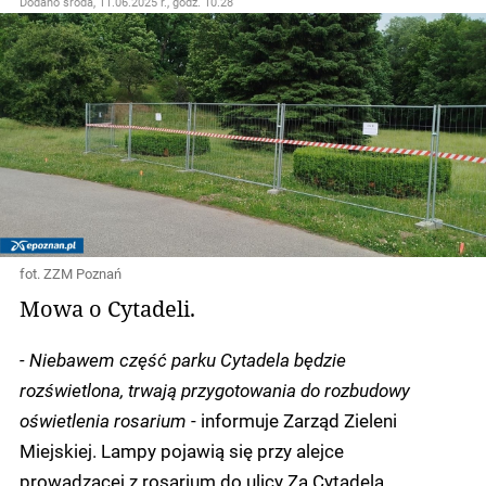
Dodano
środa, 11.06.2025 r., godz. 10.28
fot. ZZM Poznań
Mowa o Cytadeli.
- Niebawem część parku Cytadela będzie
rozświetlona, trwają przygotowania do rozbudowy
oświetlenia rosarium
- informuje Zarząd Zieleni
Miejskiej. Lampy pojawią się przy alejce
prowadzącej z rosarium do ulicy Za Cytadelą.