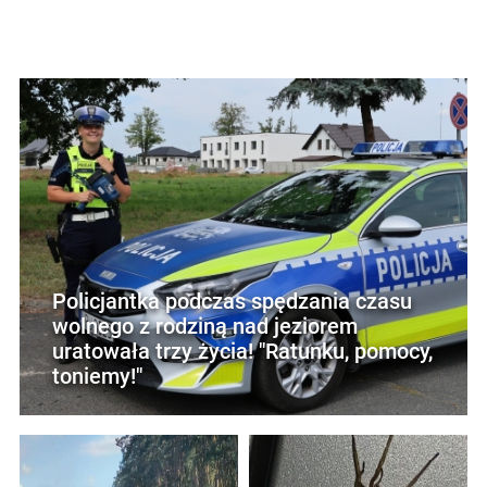
Policjantka podczas spędzania czasu
wolnego z rodziną nad jeziorem
uratowała trzy życia! "Ratunku, pomocy,
toniemy!"