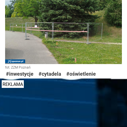
fot. ZZM Poznań
#inwestycje
#cytadela
#oświetlenie
REKLAMA