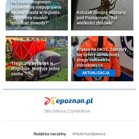
Na znaku drogowym
pojawiła się niepoprawna
nazwa miasta w regionie.
Kolczak zbrojny widziany
"Będziemy musieli
pod Poznaniem. "Był
zmieniać dowody?"
wielkości złotówki"
Kraksa na DK11. Zderzyły
się cztery samochody.
Droga całkowicie
Tragiczny wypadek w
zablokowana
Rogoźnie. Nie żyje jedna
AKTUALIZACJA
osoba
Siła miliona Czytelników
Redaktor naczelny:
Witold Kundzewicz