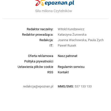
Siła miliona Czytelników
Redaktor naczelny:
Witold Kundzewicz
Redaktor prowadząca:
Katarzyna Żurowska
Redakcja:
Joanna Wachowska, Paula Zych
IT:
Paweł Rusek
Oferta reklamowa
Nasz patronat
Polityka prywatności
Ustawienia plików cookie
Regulamin serwisu
RSS
Kontakt
redakcja@epoznan.pl
MMS/SMS:
537 133 133