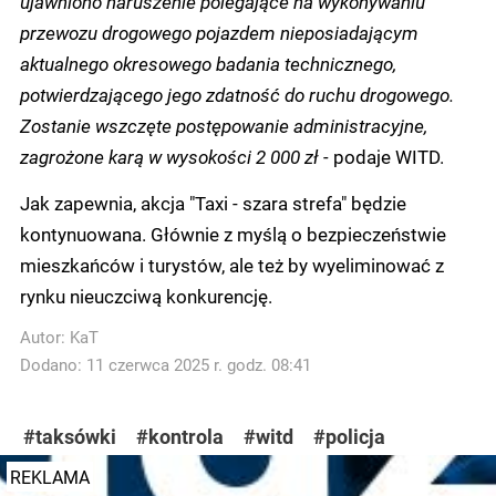
ujawniono naruszenie polegające na wykonywaniu
przewozu drogowego pojazdem nieposiadającym
aktualnego okresowego badania technicznego,
potwierdzającego jego zdatność do ruchu drogowego.
Zostanie wszczęte postępowanie administracyjne,
zagrożone karą w wysokości 2 000 zł -
podaje WITD.
Jak zapewnia, akcja "Taxi - szara strefa" będzie
kontynuowana. Głównie z myślą o bezpieczeństwie
mieszkańców i turystów, ale też by wyeliminować z
rynku nieuczciwą konkurencję.
Autor:
KaT
Dodano: 11 czerwca 2025 r. godz. 08:41
#taksówki
#kontrola
#witd
#policja
REKLAMA