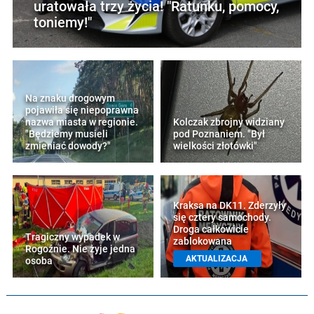
uratowała trzy życia! "Ratunku, pomocy,
toniemy!"
Na znaku drogowym
pojawiła się niepoprawna
nazwa miasta w regionie.
Kolczak zbrojny widziany
"Będziemy musieli
pod Poznaniem. "Był
zmieniać dowody?"
wielkości złotówki"
Kraksa na DK11. Zderzyły
się cztery samochody.
Droga całkowicie
Tragiczny wypadek w
zablokowana
Rogoźnie. Nie żyje jedna
AKTUALIZACJA
osoba