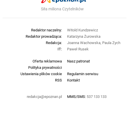
Siła miliona Czytelników
Redaktor naczelny:
Witold Kundzewicz
Redaktor prowadząca:
Katarzyna Żurowska
Redakcja:
Joanna Wachowska, Paula Zych
IT:
Paweł Rusek
Oferta reklamowa
Nasz patronat
Polityka prywatności
Ustawienia plików cookie
Regulamin serwisu
RSS
Kontakt
redakcja@epoznan.pl
MMS/SMS:
537 133 133