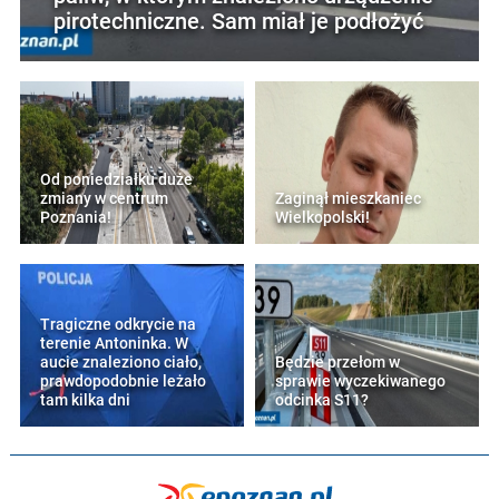
pirotechniczne. Sam miał je podłożyć
Od poniedziałku duże
zmiany w centrum
Zaginął mieszkaniec
Poznania!
Wielkopolski!
Tragiczne odkrycie na
terenie Antoninka. W
aucie znaleziono ciało,
Będzie przełom w
prawdopodobnie leżało
sprawie wyczekiwanego
tam kilka dni
odcinka S11?