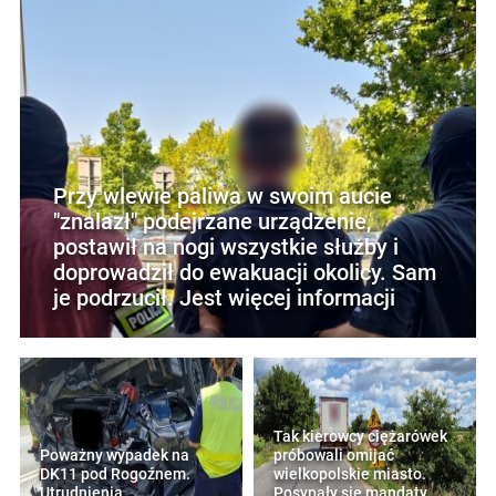
Przy wlewie paliwa w swoim aucie
"znalazł" podejrzane urządzenie,
postawił na nogi wszystkie służby i
doprowadził do ewakuacji okolicy. Sam
je podrzucił. Jest więcej informacji
Tak kierowcy ciężarówek
Poważny wypadek na
próbowali omijać
DK11 pod Rogoźnem.
wielkopolskie miasto.
Utrudnienia
Posypały się mandaty