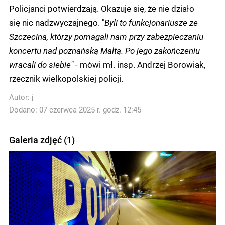
Policjanci potwierdzają. Okazuje się, że nie działo
się nic nadzwyczajnego. "
Byli to funkcjonariusze ze
Szczecina, którzy pomagali nam przy zabezpieczaniu
koncertu nad poznańską Maltą. Po jego zakończeniu
wracali do siebie"
- mówi mł. insp. Andrzej Borowiak,
rzecznik wielkopolskiej policji.
Autor:
j
Dodano: 07 czerwca 2025 r. godz. 12:45
Galeria zdjęć (1)