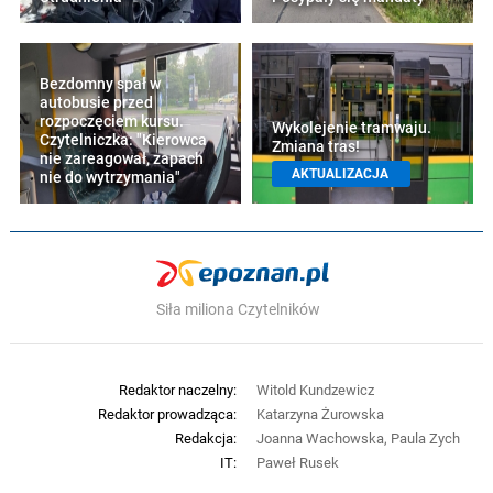
Bezdomny spał w
autobusie przed
rozpoczęciem kursu.
Wykolejenie tramwaju.
Czytelniczka: "Kierowca
Zmiana tras!
nie zareagował, zapach
AKTUALIZACJA
nie do wytrzymania"
Siła miliona Czytelników
Redaktor naczelny:
Witold Kundzewicz
Redaktor prowadząca:
Katarzyna Żurowska
Redakcja:
Joanna Wachowska, Paula Zych
IT:
Paweł Rusek