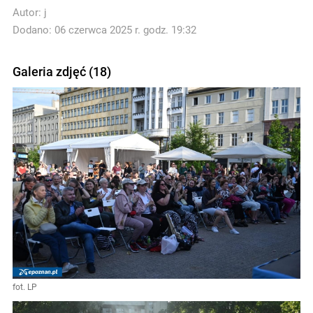
Autor:
j
Dodano: 06 czerwca 2025 r. godz. 19:32
Galeria zdjęć (18)
fot. LP