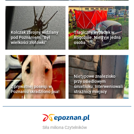
Kolczak zbrojny widziany
Tragiczny wypadek w
pod Poznaniem. "Był
Rogoźnie. Nie żyje jedna
wielkości złotówki"
osoba
Nietypowe znalezisko
przy osiedlowym
Z prywatnej posesji w
śmietniku. Interweniowali
Poznaniu skradziono psa!
strażnicy miejscy
Siła miliona Czytelników