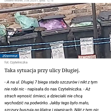
Dodano
wtorek, 3.06.2025 r., godz. 12.15
fot. Czytelniczka
Taka sytuacja przy ulicy Długiej.
- A na ul. Długiej 7 biega stado szczurów i nikt z tym
nie robi nic -
napisała do nas Czytelniczka.
- Aż
strach wynosić śmieci, a dzieciaki nie chcą
wychodzić na podwórko. Jakby tego było mało,
szczury buszują po klatce i piwnicach. Nikt z tym nic