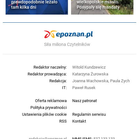
prawdopodobnie leżało
wielkopolskie miasto.
tam kilka dni
Posypały się mandaty
Siła miliona Czytelników
Redaktor naczelny:
Witold Kundzewicz
Redaktor prowadząca:
Katarzyna Żurowska
Redakcja:
Joanna Wachowska, Paula Zych
IT:
Paweł Rusek
Oferta reklamowa
Nasz patronat
Polityka prywatności
Ustawienia plików cookie
Regulamin serwisu
RSS
Kontakt
redakcja@epoznan.pl
MMS/SMS:
537 133 133