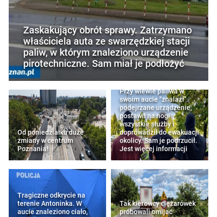
Zaskakujący obrót sprawy. Zatrzymano
właściciela auta ze swarzędzkiej stacji
paliw, w którym znaleziono urządzenie
pirotechniczne. Sam miał je podłożyć
Przy wlewie paliwa w
swoim aucie "znalazł"
podejrzane urządzenie,
postawił na nogi
wszystkie służby i
Od poniedziałku duże
doprowadził do ewakuacji
zmiany w centrum
okolicy. Sam je podrzucił.
Poznania!
Jest więcej informacji
Tragiczne odkrycie na
terenie Antoninka. W
Tak kierowcy ciężarówek
aucie znaleziono ciało,
próbowali omijać