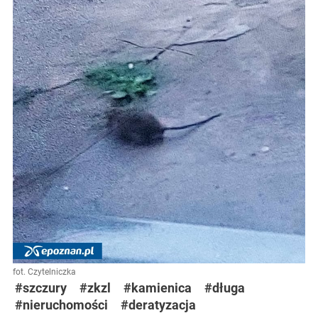
fot. Czytelniczka
#szczury
#zkzl
#kamienica
#długa
#nieruchomości
#deratyzacja