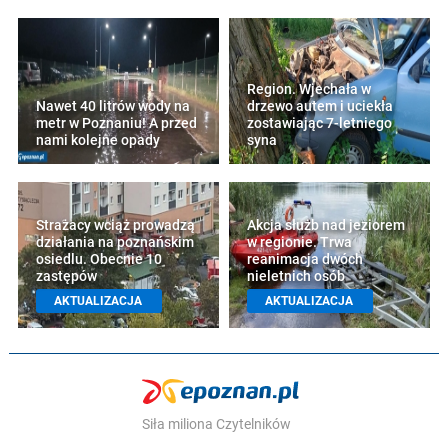
Region. Wjechała w
Nawet 40 litrów wody na
drzewo autem i uciekła
metr w Poznaniu! A przed
zostawiając 7-letniego
nami kolejne opady
syna
Strażacy wciąż prowadzą
Akcja służb nad jeziorem
działania na poznańskim
w regionie. Trwa
osiedlu. Obecnie 10
reanimacja dwóch
zastępów
nieletnich osób
AKTUALIZACJA
AKTUALIZACJA
Siła miliona Czytelników