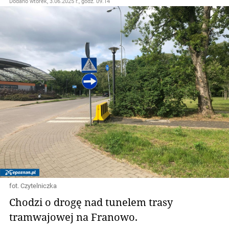
Dodano
wtorek, 3.06.2025 r., godz. 09.14
fot. Czytelniczka
Chodzi o drogę nad tunelem trasy
tramwajowej na Franowo.