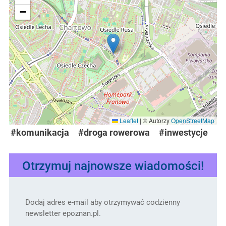
−
Leaflet
|
© Autorzy
OpenStreetMap
#komunikacja
#droga rowerowa
#inwestycje
Otrzymuj najnowsze wiadomości!
Dodaj adres e-mail aby otrzymywać codzienny
newsletter epoznan.pl.