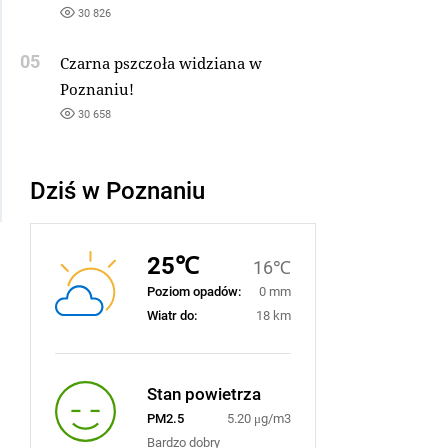
30 826
05
Czarna pszczoła widziana w
Poznaniu!
30 658
Dziś w Poznaniu
25℃
16℃
Poziom opadów:
0 mm
Wiatr do:
18 km
Stan powietrza
PM2.5
5.20 μg/m3
Bardzo dobry