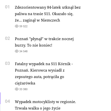
01
Zdezorientowany 84-latek utknął bez
paliwa na trasie S11. Okazało się,
że... zaginął w Niemczech
59 522
02
Poznań "płynął" w trakcie nocnej
burzy. To nie koniec!
34 548
03
Fatalny wypadek na S11 Kórnik -
Poznań. Kierowca wysiadł z
zepsutego auta, potrąciła go
ciężarówka
33 380
04
Wypadek motocyklisty w regionie.
Trwała walka o jego życie