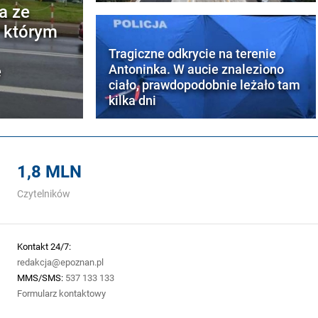
a ze
w którym
Tragiczne odkrycie na terenie
e
Antoninka. W aucie znaleziono
ciało, prawdopodobnie leżało tam
kilka dni
1,8 MLN
Czytelników
Kontakt 24/7:
redakcja@epoznan.pl
MMS/SMS:
537 133 133
Formularz kontaktowy