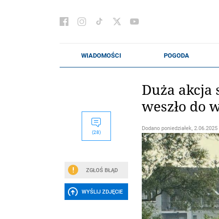
Duża akcja
weszło do w
Dodano
poniedziałek, 2.06.2025 
(28)
ZGŁOŚ BŁĄD
WYŚLIJ ZDJĘCIE