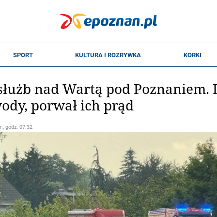
 służb nad Wartą pod Poznaniem.
ody, porwał ich prąd
r., godz. 07.32