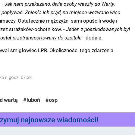
.
- Jak nam przekazano, dwie osoby weszły do Warty,
popływać. Zniosła ich prąd, na miejsce wezwano więc
umaczy. Ostatecznie mężczyźni sami opuścili wodę i
przez strażaków-ochotników.
- Jeden z poszkodowanych był
został przetransportowany do szpitala -
dodaje.
ował śmigłowiec LPR. Okoliczności tego zdarzenia
5 r. godz. 07:32
d wartą
#luboń
#osp
rzymuj najnowsze wiadomości!