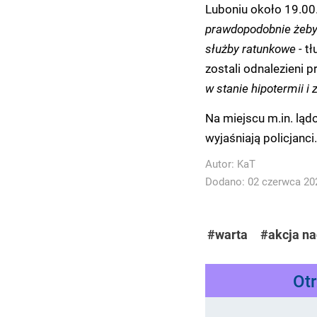
Luboniu około 19.00
prawdopodobnie żeby 
służby ratunkowe -
tł
zostali odnalezieni 
w stanie hipotermii i 
Na miejscu m.in. ląd
wyjaśniają policjanci.
Autor:
KaT
Dodano: 02 czerwca 202
#warta
#akcja na
Ot