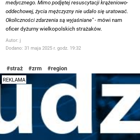
medycznego. Mimo podjętej resuscytacji krążeniowo-
oddechowej, życia mężczyzny nie udało się uratować.
Okoliczności zdarzenia są wyjaśniane" -
mówi nam
oficer dyżurny wielkopolskich strażaków.
Autor:
j
Dodano: 31 maja 2025 r. godz. 19:32
#straż
#zrm
#region
REKLAMA