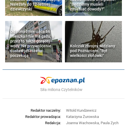
Należały do 12-letniej
"Będziemy musieli
dziewczynki
zmieniać dowody?"
Od ponad miesiąca 66
mieszkań nie ma gazu, a
przez to także gorącej
wody. Na przywrócenie
Kolczak zbrojny widziany
dostaw jeszcze
pod Poznaniem. "Był
poczekają
wielkości złotówki"
Siła miliona Czytelników
Redaktor naczelny:
Witold Kundzewicz
Redaktor prowadząca:
Katarzyna Żurowska
Redakcja:
Joanna Wachowska, Paula Zych