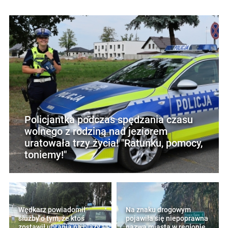
Policjantka podczas spędzania czasu
wolnego z rodziną nad jeziorem
uratowała trzy życia! "Ratunku, pomocy,
toniemy!"
Wędkarz powiadomił
Na znaku drogowym
służby o tym, że ktoś
pojawiła się niepoprawna
zostawił ubrania na plaży.
nazwa miasta w regionie.