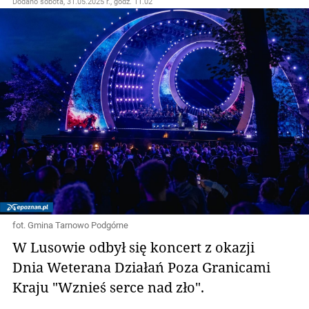
Dodano
sobota, 31.05.2025 r., godz. 11.02
fot. Gmina Tarnowo Podgórne
W Lusowie odbył się koncert z okazji
Dnia Weterana Działań Poza Granicami
Kraju "Wznieś serce nad zło".