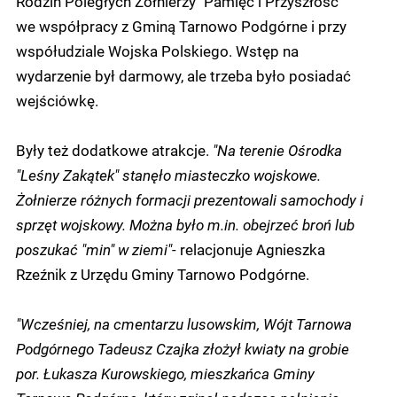
Rodzin Poległych Żołnierzy "Pamięć i Przyszłość"
we współpracy z Gminą Tarnowo Podgórne i przy
współudziale Wojska Polskiego. Wstęp na
wydarzenie był darmowy, ale trzeba było posiadać
wejściówkę.
Były też dodatkowe atrakcje.
"Na terenie Ośrodka
"Leśny Zakątek" stanęło miasteczko wojskowe.
Żołnierze różnych formacji prezentowali samochody i
sprzęt wojskowy. Można było m.in. obejrzeć broń lub
poszukać "min" w ziemi"-
relacjonuje Agnieszka
Rzeźnik z Urzędu Gminy Tarnowo Podgórne.
"Wcześniej, na cmentarzu lusowskim, Wójt Tarnowa
Podgórnego Tadeusz Czajka złożył kwiaty na grobie
por. Łukasza Kurowskiego, mieszkańca Gminy