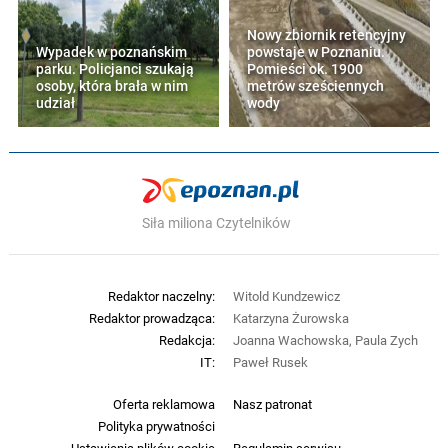
Nowy zbiornik retencyjny
Wypadek w poznańskim
powstaje w Poznaniu.
parku. Policjanci szukają
Pomieści ok. 1900
osoby, która brała w nim
metrów sześciennych
udział
wody
Siła miliona Czytelników
Redaktor naczelny:
Witold Kundzewicz
Redaktor prowadząca:
Katarzyna Żurowska
Redakcja:
Joanna Wachowska, Paula Zych
IT:
Paweł Rusek
Oferta reklamowa
Nasz patronat
Polityka prywatności