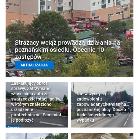
Strażacy wciąż prowadzą działania na
poznańskim osiedlu. Obecnie 10
zastępów
AKTUALIZACJA
Zaskakujący obrót
sprawy. Zatrzymano
właściciela auta ze
Nie wszyscy są
swarzędzkiej stacji paliw,
zadowoleni z
w którym znaleziono
zapowiadanych zmian na
urządzenie
poznańskiej ulicy. Doszło
pirotechniczne. Sam miał
tu do śmiertelnego
je podłożyć
wypadku