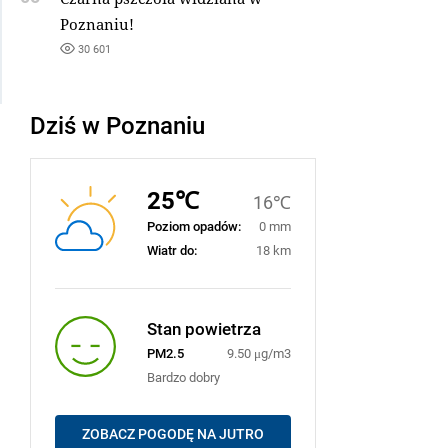
Poznaniu!
30 601
Dziś w Poznaniu
25℃
16℃
Poziom opadów:
0 mm
Wiatr do:
18 km
Stan powietrza
PM2.5
9.50 μg/m3
Bardzo dobry
ZOBACZ POGODĘ NA JUTRO