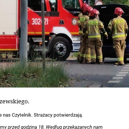
szewskiego.
e nas Czytelnik. Strażacy potwierdzają.
iśmy przed godziną 18. Według przekazanych nam