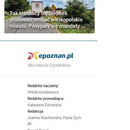
Tak kierowcy ciężarówek
próbowali omijać wielkopolskie
miasto. Posypały się mandaty
Siła miliona Czytelników
Redaktor naczelny:
Witold Kundzewicz
Redaktor prowadząca:
Katarzyna Żurowska
Redakcja:
Joanna Wachowska, Paula Zych
IT: