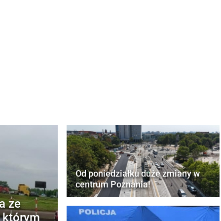
Od poniedziałku duże zmiany w
centrum Poznania!
a ze
w którym