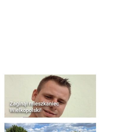
Zaginął mieszkaniec
Wielkopolski!