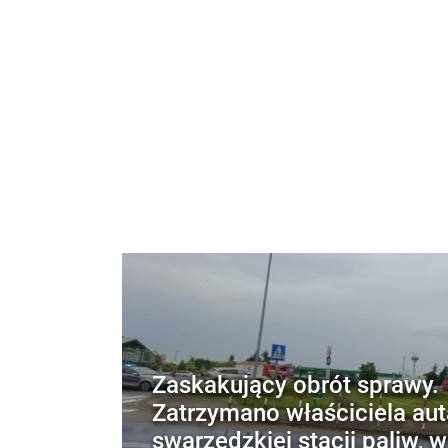
Zaskakujący obrót sprawy.
Zatrzymano właściciela aut
swarzędzkiej stacji paliw, 