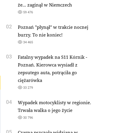
że... zaginął w Niemczech
59 476
02
Poznań "płynął" w trakcie nocnej
burzy. To nie koniec!
34 465
03
Fatalny wypadek na S11 Kórnik -
Poznań. Kierowca wysiadł z
zepsutego auta, potrąciła go
ciężarówka
33 279
04
Wypadek motocyklisty w regionie.
Trwała walka o jego życie
30 796
05
Czarna pszczoła widziana w