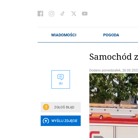
Samochód z
Dodano
poniedziałek, 26.05.2025
(6)
ZGŁOŚ BŁĄD
WYŚLIJ ZDJĘCIE