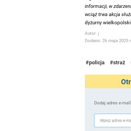
informacji, w zdarzen
wciąż trwa akcja słu
dyżurny wielkopolski
Autor:
j
Dodano: 26 maja 2025 r
#policja
#straż
Ot
Dodaj adres e-mail