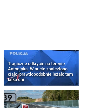
Tragiczne odkrycie na terenie
Antoninka. W aucie znaleziono
ciało, prawdopodobnie leżało tam
kilka dni