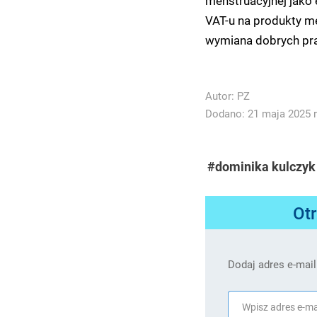
VAT-u na produkty m
w
ymiana dobrych pra
Autor:
PZ
Dodano: 21 maja 2025 r
#dominika kulczyk
Ot
Dodaj adres e-mail