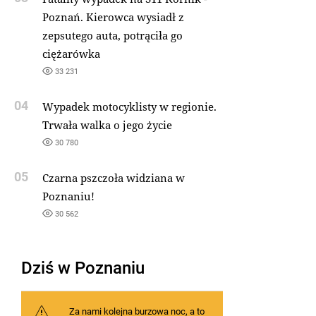
Poznań. Kierowca wysiadł z
zepsutego auta, potrąciła go
ciężarówka
33 231
04
Wypadek motocyklisty w regionie.
Trwała walka o jego życie
30 780
05
Czarna pszczoła widziana w
Poznaniu!
30 562
Dziś w Poznaniu
Za nami kolejna burzowa noc, a to