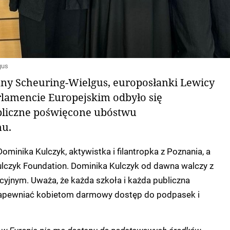
gus
ny Scheuring-Wielgus, europosłanki Lewicy
lamencie Europejskim odbyło się
bliczne poświęcone ubóstwu
u.
ominika Kulczyk, aktywistka i filantropka z Poznania, a
ulczyk Foundation. Dominika Kulczyk od dawna walczy z
jnym. Uważa, że każda szkoła i każda publiczna
zapewniać kobietom darmowy dostęp do podpasek i
a w Europie nie ma dostępu do podstawowych środków