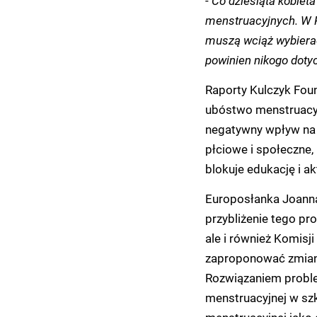
menstruacyjnych. W P
muszą wciąż wybierać
powinien nikogo doty
Raporty Kulczyk Foun
u
bóstwo menstruacyj
negatywny wpływ na z
płciowe i społeczne,
blokuje edukację i 
Europosłanka Joanna 
przybliżenie tego p
ale i również Komisj
zaproponować zmiany
Rozwiązaniem probl
menstruacyjnej w sz
menstruacyjnej jako 