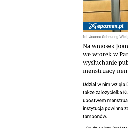
fot. Joanna Scheuring-Wiel
Na wniosek Joan
we wtorek w Par
wysłuchanie pu
menstruacyjnem
Udział w nim wzięła D
także założycielka K
ubóstwem menstruacy
instytucja powinna 
tamponów.
-
Co dziesiąta kobiet