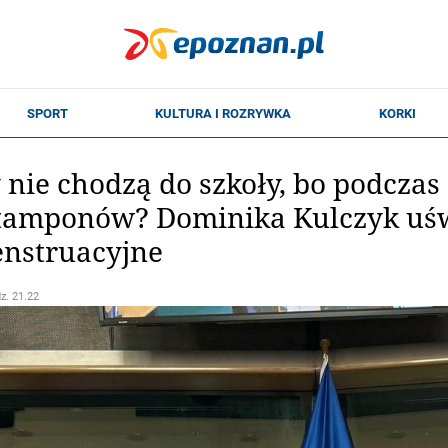
nie chodzą do szkoły, bo podczas
 tamponów? Dominika Kulczyk uśw
nstruacyjne
dz. 21.22