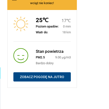
wciąż nie koniec!
25℃
17℃
Poziom opadów:
0 mm
Wiatr do:
18 km
Stan powietrza
PM2.5
9.00 μg/m3
Bardzo dobry
ZOBACZ POGODĘ NA JUTRO