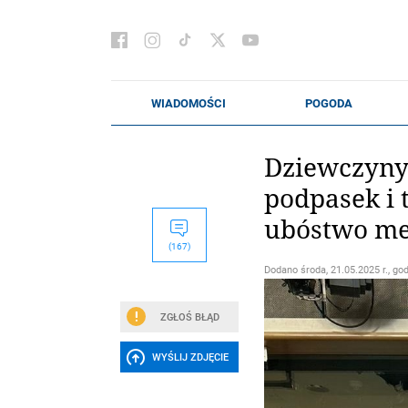
Dziewczyny 
podpasek i
ubóstwo me
(167)
Dodano
środa, 21.05.2025 r., go
ZGŁOŚ BŁĄD
WYŚLIJ ZDJĘCIE