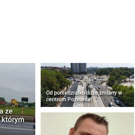
Od poniedziałku duże zmiany w
centrum Poznania!
a ze
w którym