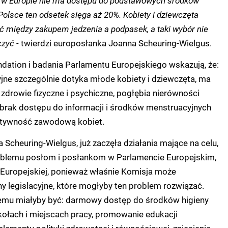
olsce ten odsetek sięga aż 20%. Kobiety i dziewczęta
 między zakupem jedzenia a podpasek, a taki wybór nie
czyć -
twierdzi europosłanka Joanna Scheuring-Wielgus.
dation i badania Parlamentu Europejskiego wskazują, że:
ne szczególnie dotyka młode kobiety i dziewczęta, m
a
drowie fizyczne i psychiczne, p
ogłębia nierówności
 b
rak dostępu do informacji i środków menstruacyjnych
aktywność zawodową kobiet.
Scheuring-Wielgus, już zaczęła działania mające na celu,
roblemu posłom i posłankom w Parlamencie Europejskim,
i Europejskiej, ponieważ właśnie Komisja może
 legislacyjne, które mogłyby ten problem rozwiązać.
emu miałyby być: darmowy dostęp do środków higieny
kołach i miejscach pracy, promowanie edukacji
elementu polityki zdrowotnej i równościowej, z
niesienie