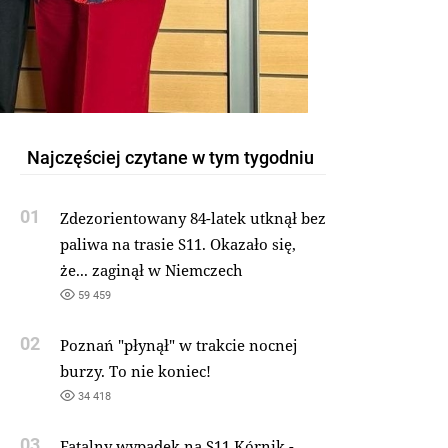
Najczęściej czytane w tym tygodniu
01
Zdezorientowany 84-latek utknął bez
paliwa na trasie S11. Okazało się,
że... zaginął w Niemczech
59 459
02
Poznań "płynął" w trakcie nocnej
burzy. To nie koniec!
34 418
03
Fatalny wypadek na S11 Kórnik -