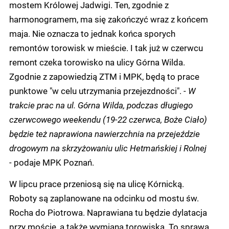
mostem Królowej Jadwigi. Ten, zgodnie z
harmonogramem, ma się zakończyć wraz z końcem
maja. Nie oznacza to jednak końca sporych
remontów torowisk w mieście. I tak już w czerwcu
remont czeka torowisko na ulicy Górna Wilda.
Zgodnie z zapowiedzią ZTM i MPK, będą to prace
punktowe "w celu utrzymania przejezdności".
- W
trakcie prac na ul. Górna Wilda, podczas długiego
czerwcowego weekendu (19-22 czerwca, Boże Ciało)
będzie też naprawiona nawierzchnia na przejeździe
drogowym na skrzyżowaniu ulic Hetmańskiej i Rolnej
-
podaje MPK Poznań.
W lipcu prace przeniosą się na ulicę Kórnicką.
Roboty są zaplanowane na odcinku od mostu św.
Rocha do Piotrowa. Naprawiana tu będzie dylatacja
przy moście, a także wymiana torowiska. To sprawa