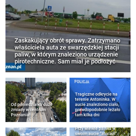
Zaskakujący obrót sprawy. Zatrzymano
właściciela auta ze swarzędzkiej stacji
paliw, w którym znaleziono urządzenie
pirotechniczne. Sam miał je podłożyć
Tragiczne odkrycie na
terenie Antoninka. W
Od poniedziałku duże
aucie znaleziono ciało,
zmiany w centrum
prawdopodobnie leżało
Poznania!
tam kilka dni
Przy wlewie paliwa w
swoim aucie "znalazł"