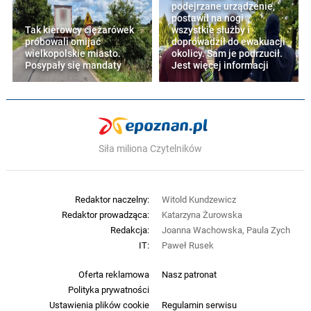
podejrzane urządzenie,
postawił na nogi
Tak kierowcy ciężarówek
wszystkie służby i
próbowali omijać
doprowadził do ewakuacji
wielkopolskie miasto.
okolicy. Sam je podrzucił.
Posypały się mandaty
Jest więcej informacji
Siła miliona Czytelników
Redaktor naczelny:
Witold Kundzewicz
Redaktor prowadząca:
Katarzyna Żurowska
Redakcja:
Joanna Wachowska, Paula Zych
IT:
Paweł Rusek
Oferta reklamowa
Nasz patronat
Polityka prywatności
Ustawienia plików cookie
Regulamin serwisu