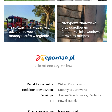
Nietypowe znalezisko
Tragiczny finał wypadku z
przy osiedlowym
udziałem dwóch
śmietniku. Interweniowali
motocyklistów w regionie
strażnicy miejscy
Siła miliona Czytelników
Redaktor naczelny:
Witold Kundzewicz
Redaktor prowadząca:
Katarzyna Żurowska
Redakcja:
Joanna Wachowska, Paula Zych
IT:
Paweł Rusek
Oferta reklamowa
Nasz patronat