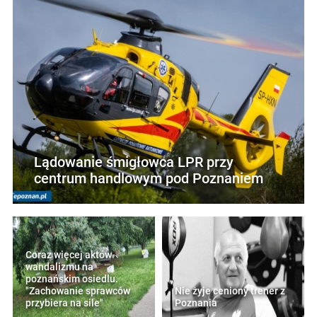
Lądowanie śmigłowca LPR przy
centrum handlowym pod Poznaniem
Coraz więcej aktów
wandalizmu na
poznańskim osiedlu.
"Zachowanie sprawców
Nie żyje ceniony trener z
przybiera na sile"
Poznania