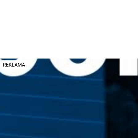
remontowane czy rozbierane, a szkoła zyska
wówczas nowe budynki.
Autor:
KaT
Dodano: 16 maja 2025 r. godz. 10:26
#nieruchomości
#osuwisko
#budynek
#pinb
REKLAMA