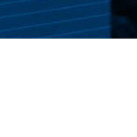
Otrzymuj najnowsze wiadomości!
Dodaj adres e-mail aby otrzymywać codzienny
newsletter epoznan.pl.
DODAJ