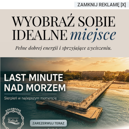
ZAMKNIJ REKLAMĘ [X]
Budynek podstawówki
położonej 50 km od
Poznania nagle wyłączony z
użytku. Powodem
postępujące ruchy