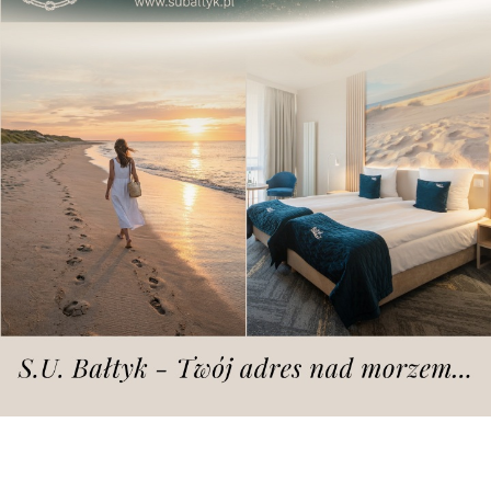
osuwiskowe
Dodano
piątek, 16.05.2025 r., godz. 10.26
fot. Szkoła Podstawowa im.Janusza Kusocińskiego w Dolsku
Decyzja zapadła w Dolsku na terenie
powiatu śremskiego.