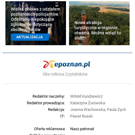
Wielka obława z udziałem
poznańskich policjantów.
Odebrano niepokojące
Nowa atrakcja
zgłoszenie dotyczące
turystyczna w regionie
obcokrajowców
otwarta. Można wziąć tu
AKTUALIZACJA
ślub!
Siła miliona Czytelników
Redaktor naczelny:
Witold Kundzewicz
Redaktor prowadząca:
Katarzyna Żurowska
Redakcja:
Joanna Wachowska, Paula Zych
IT:
Paweł Rusek
Oferta reklamowa
Nasz patronat