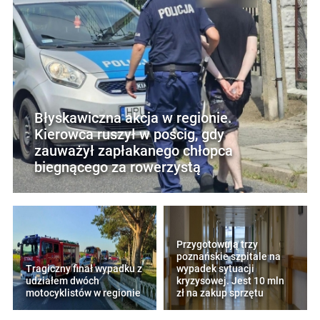
Błyskawiczna akcja w regionie.
Kierowca ruszył w pościg, gdy
zauważył zapłakanego chłopca
biegnącego za rowerzystą
Przygotowują trzy
poznańskie szpitale na
Tragiczny finał wypadku z
wypadek sytuacji
udziałem dwóch
kryzysowej. Jest 10 mln
motocyklistów w regionie
zł na zakup sprzętu