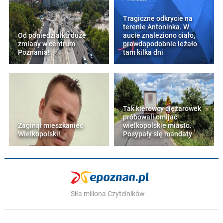
Tragiczne odkrycie na
terenie Antoninka. W
Od poniedziałku duże
aucie znaleziono ciało,
zmiany w centrum
prawdopodobnie leżało
Poznania!
tam kilka dni
Tak kierowcy ciężarówek
próbowali omijać
Zaginął mieszkaniec
wielkopolskie miasto.
Wielkopolski!
Posypały się mandaty
Siła miliona Czytelników