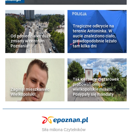
Tragiczne odkrycie na
terenie Antoninka. W
Od poniedziałku duże
aucie znaleziono ciało,
zmiany w centrum
prawdopodobnie leżało
Poznania!
tam kilka dni
Tak kierowcy ciężarówek
próbowali omijać
Zaginął mieszkaniec
wielkopolskie miasto.
Wielkopolski!
Posypały się mandaty
Siła miliona Czytelników