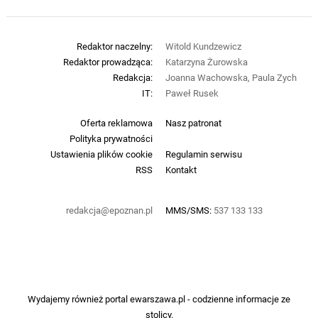
Redaktor naczelny:
Witold Kundzewicz
Redaktor prowadząca:
Katarzyna Żurowska
Redakcja:
Joanna Wachowska, Paula Zych
IT:
Paweł Rusek
Oferta reklamowa
Nasz patronat
Polityka prywatności
Ustawienia plików cookie
Regulamin serwisu
RSS
Kontakt
redakcja@epoznan.pl
MMS/SMS:
537 133 133
Wydajemy również portal
ewarszawa.pl
- codzienne informacje ze
stolicy.