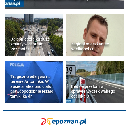
Od poniedziałku duże
zmiany w centrum
Zaginął mieszkaniec
Poznania!
Wielkopolski!
Tragiczne odkrycie na
terenie Antoninka. W
aucie znaleziono ciało,
Będzie przełom w
prawdopodobnie leżało
sprawie wyczekiwanego
tam kilka dni
odcinka S11?