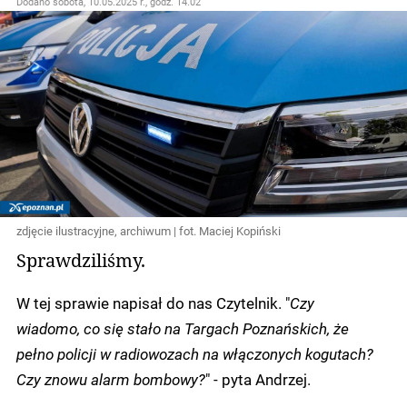
Dodano
sobota, 10.05.2025 r., godz. 14.02
zdjęcie ilustracyjne, archiwum | fot. Maciej Kopiński
Sprawdziliśmy.
W tej sprawie napisał do nas Czytelnik. "
Czy
wiadomo, co się stało na Targach Poznańskich, że
pełno policji w radiowozach na włączonych kogutach?
Czy znowu alarm bombowy?
" - pyta Andrzej.