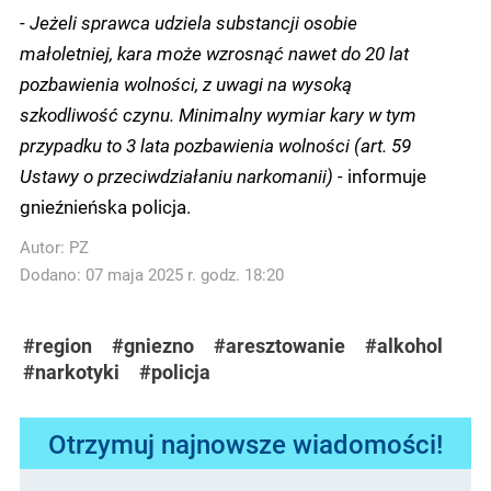
-
Jeżeli sprawca udziela substancji osobie
małoletniej, kara może wzrosnąć nawet do 20 lat
pozbawienia wolności, z uwagi na wysoką
szkodliwość czynu. Minimalny wymiar kary w tym
przypadku to 3 lata pozbawienia wolności (art. 59
Ustawy o przeciwdziałaniu narkomanii) -
informuje
gnieźnieńska policja.
Autor:
PZ
Dodano: 07 maja 2025 r. godz. 18:20
#region
#gniezno
#aresztowanie
#alkohol
#narkotyki
#policja
Otrzymuj najnowsze wiadomości!