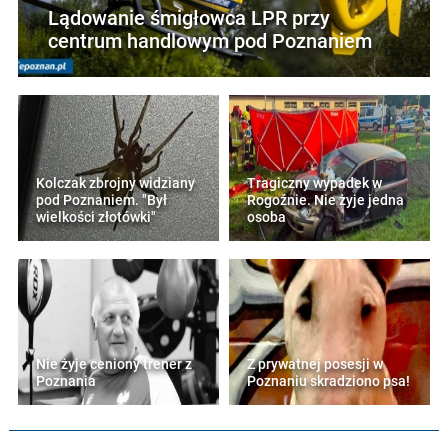
Lądowanie śmigłowca LPR przy
centrum handlowym pod Poznaniem
Kolczak zbrojny widziany
Tragiczny wypadek w
pod Poznaniem. "Był
Rogoźnie. Nie żyje jedna
wielkości złotówki"
osoba
Nie żyje ceniony trener z
Z prywatnej posesji w
Poznania
Poznaniu skradziono psa!