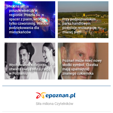
Nocna akcja
poszukiwawcza w
regionie. Poszła na
spacer z psem, wrócił
Przy podpoznańskim
tylko czworonóg. Wielkie
parku handlowym
podziękowania dla
powstaje restauracja
mieszkańców
znanej sieci
Poznań może mieć nowy
Wychowanek Kolejorza
słodki symbol. Ciastka
otwiera swoją restaurację
mają upamiętnić
w Poznaniu
znanego cukiernika
Siła miliona Czytelników