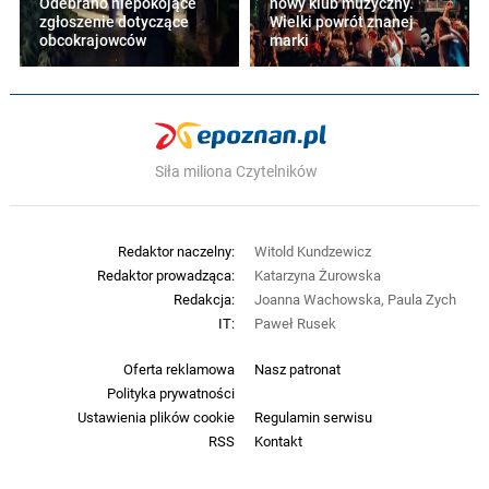
Odebrano niepokojące
nowy klub muzyczny.
zgłoszenie dotyczące
Wielki powrót znanej
obcokrajowców
marki
Siła miliona Czytelników
Redaktor naczelny:
Witold Kundzewicz
Redaktor prowadząca:
Katarzyna Żurowska
Redakcja:
Joanna Wachowska, Paula Zych
IT:
Paweł Rusek
Oferta reklamowa
Nasz patronat
Polityka prywatności
Ustawienia plików cookie
Regulamin serwisu
RSS
Kontakt