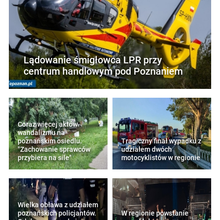
Lądowanie śmigłowca LPR przy
centrum handlowym pod Poznaniem
Coraz więcej aktów
wandalizmu na
poznańskim osiedlu.
Tragiczny finał wypadku z
"Zachowanie sprawców
udziałem dwóch
przybiera na sile"
motocyklistów w regionie
Wielka obława z udziałem
poznańskich policjantów.
W regionie powstanie