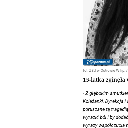
fot. ZSU w Ostrowie Wlkp. /
15-latka zginęł
- Z głębokim smutkie
Koleżanki. Dyrekcja i
poruszane tą tragedi
wyrazić ból i by doda
wyrazy współczucia na