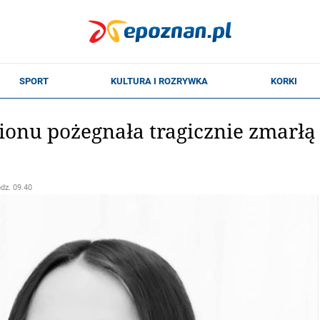
gionu pożegnała tragicznie zmarłą
odz. 09.40