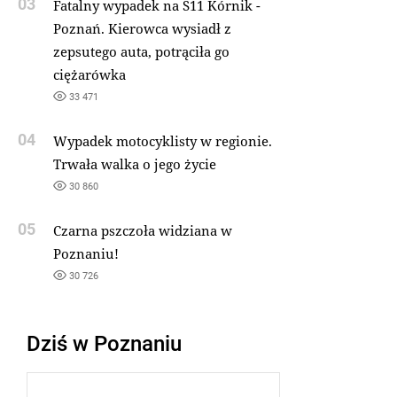
03
Fatalny wypadek na S11 Kórnik -
Poznań. Kierowca wysiadł z
zepsutego auta, potrąciła go
ciężarówka
33 471
04
Wypadek motocyklisty w regionie.
Trwała walka o jego życie
30 860
05
Czarna pszczoła widziana w
Poznaniu!
30 726
Dziś w Poznaniu