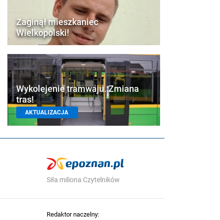
Zaginął mieszkaniec
Wielkopolski!
Wykolejenie tramwaju. Zmiana
tras!
AKTUALIZACJA
Siła miliona Czytelników
Redaktor naczelny: