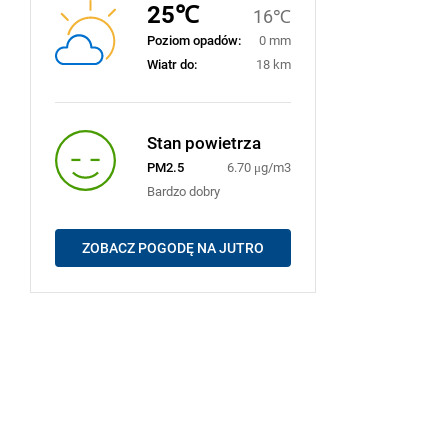
25℃
16℃
Poziom opadów:
0 mm
Wiatr do:
18 km
Stan powietrza
PM2.5
6.70 μg/m3
Bardzo dobry
ZOBACZ POGODĘ NA JUTRO