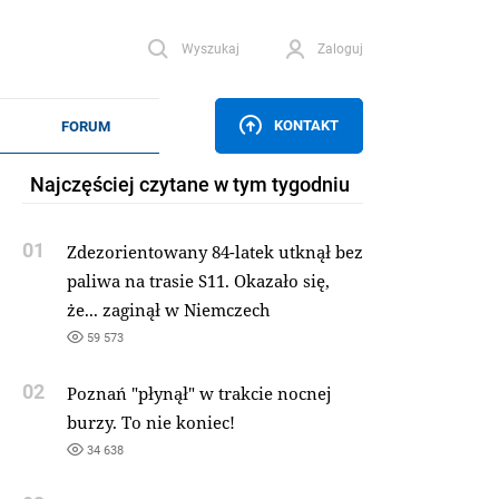
Wyszukaj
Zaloguj
KONTAKT
Najczęściej czytane w tym tygodniu
01
Zdezorientowany 84-latek utknął bez
paliwa na trasie S11. Okazało się,
że... zaginął w Niemczech
59 573
02
Poznań "płynął" w trakcie nocnej
burzy. To nie koniec!
34 638