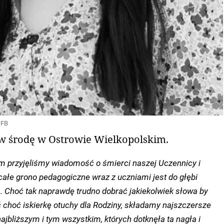
 FB
a w środę w Ostrowie Wielkopolskim.
m przyjęliśmy wiadomość o śmierci naszej Uczennicy i
 całe grono pedagogiczne wraz z uczniami jest do głębi
ą. Choć tak naprawdę trudno dobrać jakiekolwiek słowa by
ć choć iskierkę otuchy dla Rodziny, składamy najszczersze
jbliższym i tym wszystkim, których dotknęła ta nagła i