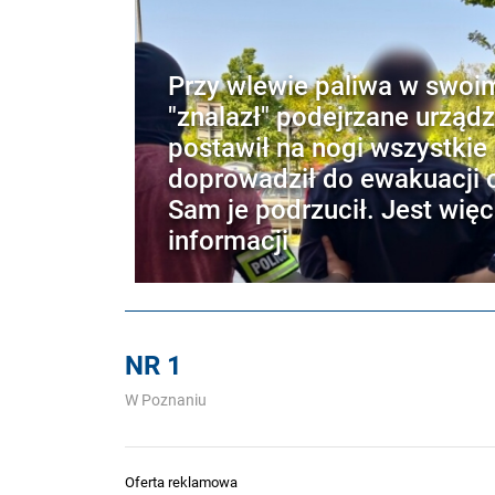
Przy wlewie paliwa w swoi
"znalazł" podejrzane urządz
postawił na nogi wszystkie 
doprowadził do ewakuacji o
Sam je podrzucił. Jest więc
informacji
NR 1
W Poznaniu
Oferta reklamowa