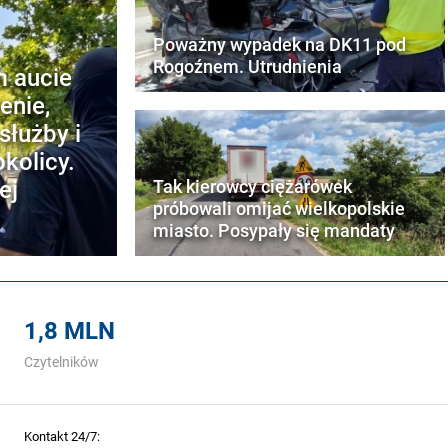
Poważny wypadek na DK11 pod
Rogoźnem. Utrudnienia
m aucie
enie,
służby i
kolicy.
ej
Tak kierowcy ciężarówek
próbowali omijać wielkopolskie
miasto. Posypały się mandaty
1,8 MLN
Czytelników
Kontakt 24/7: