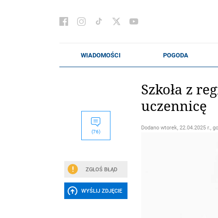
Szkoła z re
uczennicę
Dodano
wtorek, 22.04.2025 r., g
(76)
ZGŁOŚ BŁĄD
WYŚLIJ ZDJĘCIE