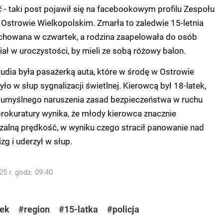
ć -
taki post pojawił się na facebookowym profilu Zespołu
Ostrowie Wielkopolskim. Zmarła to zaledwie 15-letnia
ochowana w czwartek, a rodzina zaapelowała do osób
iał w uroczystości, by mieli ze sobą różowy balon.
udia była pasażerką auta, które w środę w Ostrowie
o w słup sygnalizacji świetlnej. Kierowcą był 18-latek,
ut umyślnego naruszenia zasad bezpieczeństwa w ruchu
rokuratury wynika, że młody kierowca znacznie
zalną prędkość, w wyniku czego stracił panowanie nad
zg i uderzył w słup.
5 r. godz. 09:40
dek
#region
#15-latka
#policja