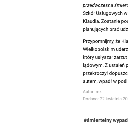
przedwczesna śmier
Szkół Usługowych w 
Klaudia. Zostanie p
planujących brać udz
Przypomnijmy, że Kla
Wielkopolskim uderzył
który usłyszał zarz
lądowym. Z ustaleń p
przekroczył dopuszc
autem, wpadł w pośli
Autor:
mk
Dodano: 22 kwietnia 202
#śmiertelny wypa