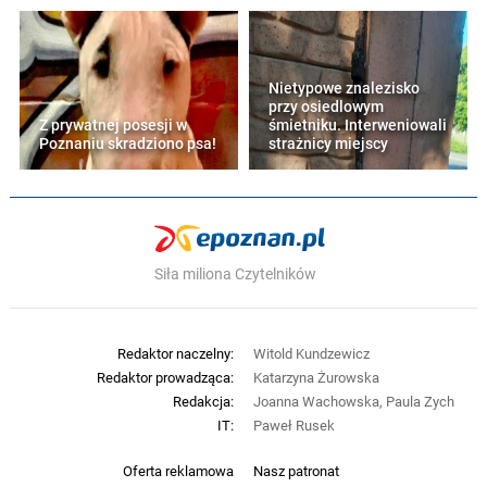
Nietypowe znalezisko
przy osiedlowym
Z prywatnej posesji w
śmietniku. Interweniowali
Poznaniu skradziono psa!
strażnicy miejscy
Siła miliona Czytelników
Redaktor naczelny:
Witold Kundzewicz
Redaktor prowadząca:
Katarzyna Żurowska
Redakcja:
Joanna Wachowska, Paula Zych
IT:
Paweł Rusek
Oferta reklamowa
Nasz patronat