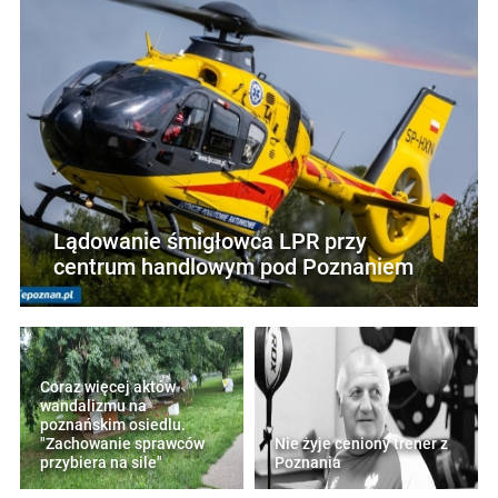
Lądowanie śmigłowca LPR przy
centrum handlowym pod Poznaniem
Coraz więcej aktów
wandalizmu na
poznańskim osiedlu.
"Zachowanie sprawców
Nie żyje ceniony trener z
przybiera na sile"
Poznania