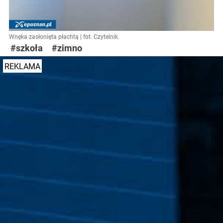
Wnęka zasłonięta płachtą | fot. Czytelnik
#szkoła
#zimno
REKLAMA