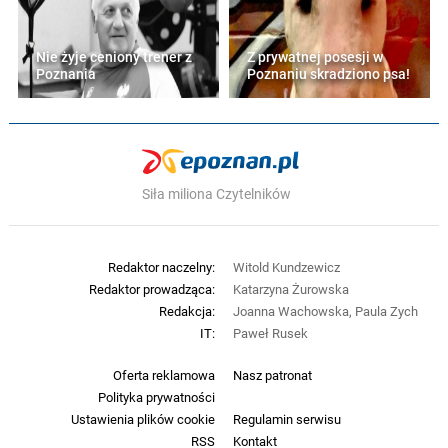
Nie żyje ceniony trener z
Z prywatnej posesji w
Poznania
Poznaniu skradziono psa!
Siła miliona Czytelników
Redaktor naczelny:
Witold Kundzewicz
Redaktor prowadząca:
Katarzyna Żurowska
Redakcja:
Joanna Wachowska, Paula Zych
IT:
Paweł Rusek
Oferta reklamowa
Nasz patronat
Polityka prywatności
Ustawienia plików cookie
Regulamin serwisu
RSS
Kontakt