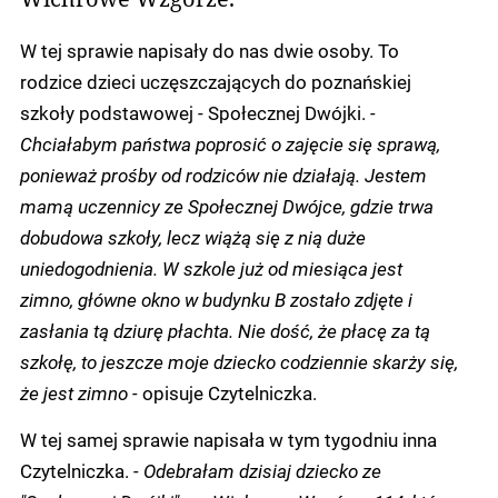
W tej sprawie napisały do nas dwie osoby. To
rodzice dzieci uczęszczających do poznańskiej
szkoły podstawowej - Społecznej Dwójki.
-
Chciałabym państwa poprosić o zajęcie się sprawą,
ponieważ prośby od rodziców nie działają. Jestem
mamą uczennicy ze Społecznej Dwójce, gdzie trwa
dobudowa szkoły, lecz wiążą się z nią duże
uniedogodnienia. W szkole już od miesiąca jest
zimno, główne okno w budynku B zostało zdjęte i
zasłania tą dziurę płachta. Nie dość, że płacę za tą
szkołę, to jeszcze moje dziecko codziennie skarży się,
że jest zimno -
opisuje Czytelniczka.
W tej samej sprawie napisała w tym tygodniu inna
Czytelniczka.
- Odebrałam dzisiaj dziecko ze