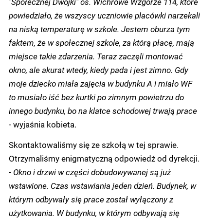
"Społecznej Dwójki" os. Wichrowe Wzgórze 114, które
powiedziało, że wszyscy uczniowie placówki narzekali
na niską temperaturę w szkole. Jestem oburza tym
faktem, że w społecznej szkole, za którą płacę, mają
miejsce takie zdarzenia. Teraz zaczęli montować
okno, ale akurat wtedy, kiedy pada i jest zimno. Gdy
moje dziecko miała zajęcia w budynku A i miało WF
to musiało iść bez kurtki po zimnym powietrzu do
innego budynku, bo na klatce schodowej trwają prace
-
wyjaśnia kobieta.
Skontaktowaliśmy się ze szkołą w tej sprawie.
Otrzymaliśmy enigmatyczną odpowiedź od dyrekcji.
- Okno i drzwi w części dobudowywanej są już
wstawione. Czas wstawiania jeden dzień. Budynek, w
którym odbywały się prace został wyłączony z
użytkowania. W budynku, w którym odbywają się