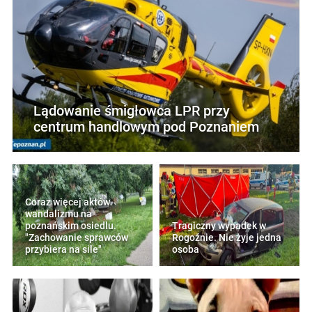
Lądowanie śmigłowca LPR przy
centrum handlowym pod Poznaniem
Coraz więcej aktów
wandalizmu na
poznańskim osiedlu.
Tragiczny wypadek w
"Zachowanie sprawców
Rogoźnie. Nie żyje jedna
przybiera na sile"
osoba