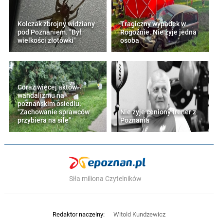
Kolczak zbrojny widziany
Tragiczny wypadek w
pod Poznaniem. "Był
Rogoźnie. Nie żyje jedna
wielkości złotówki"
osoba
Coraz więcej aktów
wandalizmu na
poznańskim osiedlu.
"Zachowanie sprawców
Nie żyje ceniony trener z
przybiera na sile"
Poznania
Siła miliona Czytelników
Redaktor naczelny:
Witold Kundzewicz