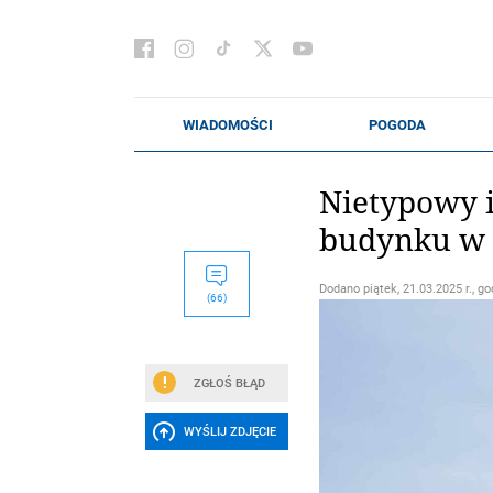
Nietypowy 
budynku w t
Dodano
piątek, 21.03.2025 r., go
(66)
ZGŁOŚ BŁĄD
WYŚLIJ ZDJĘCIE