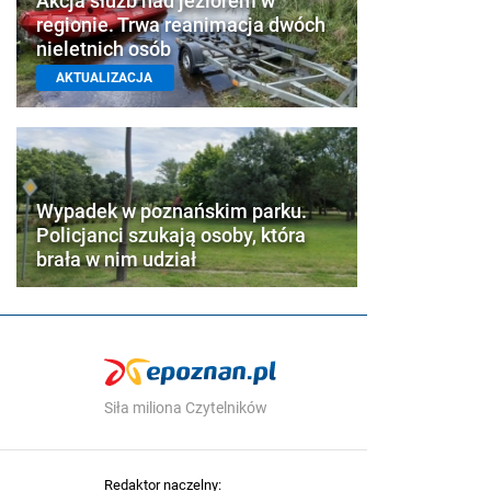
Akcja służb nad jeziorem w
regionie. Trwa reanimacja dwóch
nieletnich osób
AKTUALIZACJA
Wypadek w poznańskim parku.
Policjanci szukają osoby, która
brała w nim udział
Siła miliona Czytelników
Redaktor naczelny: