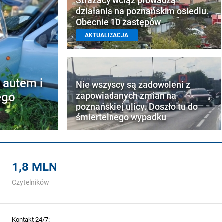
Strażacy wciąż prowadzą
działania na poznańskim osiedlu.
Obecnie 10 zastępów
AKTUALIZACJA
 autem i
Nie wszyscy są zadowoleni z
ego
zapowiadanych zmian na
poznańskiej ulicy. Doszło tu do
śmiertelnego wypadku
1,8 MLN
Czytelników
Kontakt 24/7: