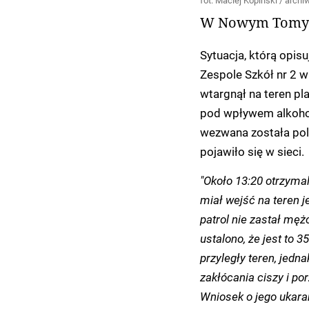
fot. Maciej Kopiński / arch
W Nowym Tomyś
Sytuacja, którą opis
Zespole Szkół nr 2
wtargnął na teren pl
pod wpływem alkohol
wezwana została polic
pojawiło się w sieci.
"Około 13:20 otrzyma
miał wejść na teren j
patrol nie zastał mę
ustalono, że jest to 
przyległy teren, jedn
zakłócania ciszy i po
Wniosek o jego ukara