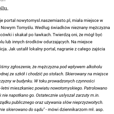
iwum
lu.
uje portal nowytomysl.naszemiasto.pl, miała miejsce w
 w Nowym Tomyślu. Według świadków nieznany mężczyzna
acówki i skakał po ławkach. Twierdzą oni, że mógł być
u lub innych środków odurzających. Na miejsce
ja. Jak ustalił lokalny portal, nagranie z całego zajścia
liśmy zgłoszenie, że mężczyzna pod wpływem alkoholu
ednej ze szkół i chodzić po stołach. Skierowany na miejsce
żczyzny w budynku. W toku prowadzonych czynności
35-letni mieszkaniec powiatu nowotomyskiego. Patrolowano
ak nie napotkano go. Ostatecznie usłyszał zarzuty m.in.
rządku publicznego oraz używania słów nieprzyzwoitych.
nie skierowano do sądu"
- mówi dziennikarzom mł. asp.