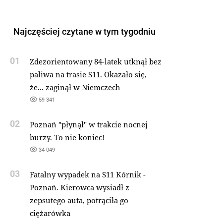
Najczęściej czytane w tym tygodniu
01
Zdezorientowany 84-latek utknął bez
paliwa na trasie S11. Okazało się,
że... zaginął w Niemczech
59 341
02
Poznań "płynął" w trakcie nocnej
burzy. To nie koniec!
34 049
03
Fatalny wypadek na S11 Kórnik -
Poznań. Kierowca wysiadł z
zepsutego auta, potrąciła go
ciężarówka