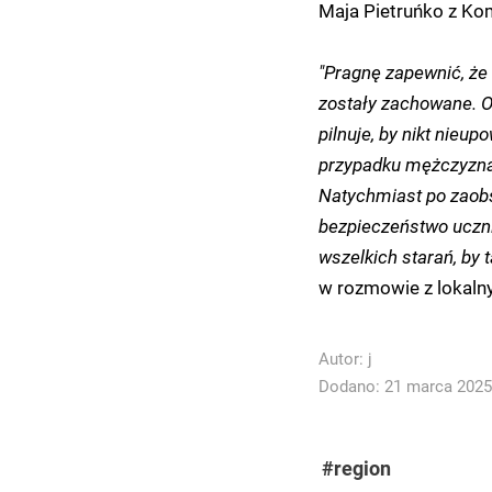
Maja Pietruńko z Ko
"Pragnę zapewnić, że
zostały zachowane. O 
pilnuje, by nikt nieup
przypadku mężczyzna 
Natychmiast po zaobs
bezpieczeństwo uczn
wszelkich starań, by 
w rozmowie z lokalny
Autor:
j
Dodano: 21 marca 2025 
#region