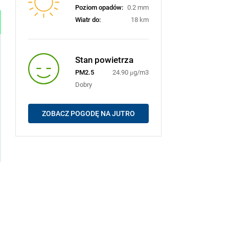
Poziom opadów:
0.2 mm
Wiatr do:
18 km
Stan powietrza
PM2.5
24.90 μg/m3
Dobry
ZOBACZ POGODĘ NA JUTRO