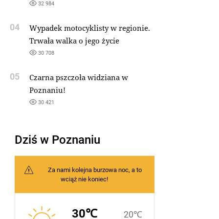
32 984
04
Wypadek motocyklisty w regionie.
Trwała walka o jego życie
30 708
05
Czarna pszczoła widziana w
Poznaniu!
30 421
Dziś w Poznaniu
Za nami kolejna burzowa noc, a to
wciąż nie koniec!
30℃
20℃