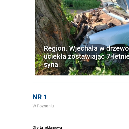
Region. Wjechała w drzewo
uciekła zostawiając 7-letni
syna
NR 1
W Poznaniu
Oferta reklamowa