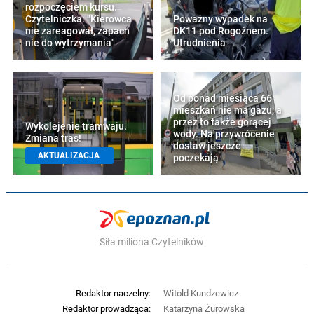
rozpoczęciem kursu.
Czytelniczka: "Kierowca
Poważny wypadek na
nie zareagował, zapach
DK11 pod Rogoźnem.
nie do wytrzymania"
Utrudnienia
Od ponad miesiąca 66
mieszkań nie ma gazu, a
przez to także gorącej
Wykolejenie tramwaju.
wody. Na przywrócenie
Zmiana tras!
dostaw jeszcze
AKTUALIZACJA
poczekają
Siła miliona Czytelników
Redaktor naczelny:
Witold Kundzewicz
Redaktor prowadząca:
Katarzyna Żurowska