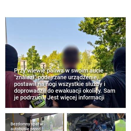
Przy wlewie paliwa w swoim aucie
"znalazł" podejrzane urządzenie,
postawił na nogi wszystkie służby i
doprowadził do ewakuacji okolicy. Sam
je podrzucił. Jest więcej informacji
Bezdomny spał w
autobusie przed