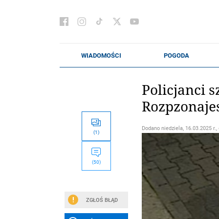
Policjanci 
Rozpzonaje
Dodano
niedziela, 16.03.2025 r.,
(1)
(50)
ZGŁOŚ BŁĄD