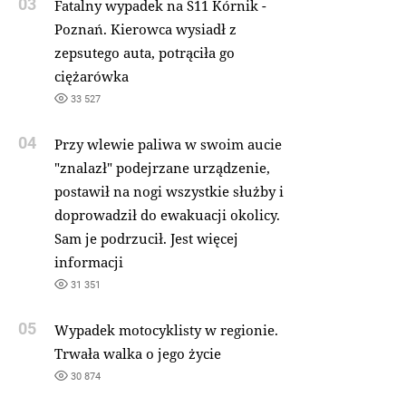
03
Fatalny wypadek na S11 Kórnik -
Poznań. Kierowca wysiadł z
zepsutego auta, potrąciła go
ciężarówka
33 527
04
Przy wlewie paliwa w swoim aucie
"znalazł" podejrzane urządzenie,
postawił na nogi wszystkie służby i
doprowadził do ewakuacji okolicy.
Sam je podrzucił. Jest więcej
informacji
31 351
05
Wypadek motocyklisty w regionie.
Trwała walka o jego życie
30 874