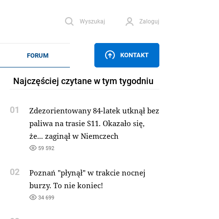
Wyszukaj
Zaloguj
KONTAKT
Najczęściej czytane w tym tygodniu
01
Zdezorientowany 84-latek utknął bez
paliwa na trasie S11. Okazało się,
że... zaginął w Niemczech
59 592
02
Poznań "płynął" w trakcie nocnej
burzy. To nie koniec!
34 699