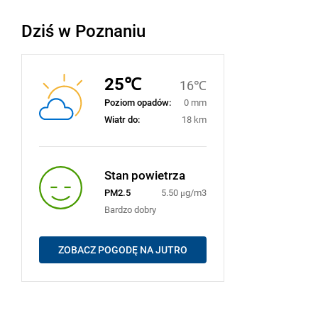
Dziś w Poznaniu
25℃
16℃
Poziom opadów:
0 mm
Wiatr do:
18 km
Stan powietrza
PM2.5
5.50 μg/m3
Bardzo dobry
ZOBACZ POGODĘ NA JUTRO