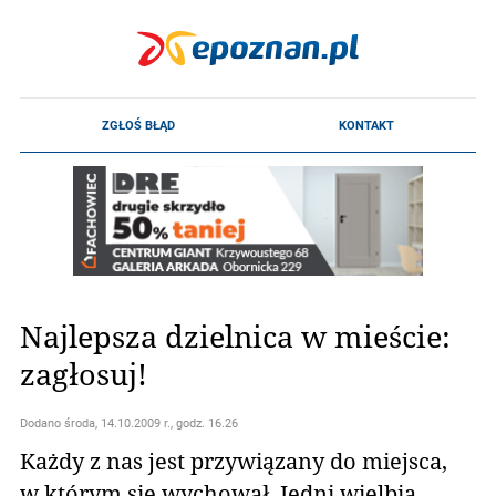
Najlepsza dzielnica w mieście:
zagłosuj!
Dodano
środa, 14.10.2009 r., godz. 16.26
Każdy z nas jest przywiązany do miejsca,
w którym się wychował. Jedni wielbią