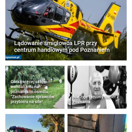
Lądowanie śmigłowca LPR przy
centrum handlowym pod Poznaniem
Coraz więcej aktów
wandalizmu na
poznańskim osiedlu.
"Zachowanie sprawców
Nie żyje ceniony trener z
przybiera na sile"
Poznania