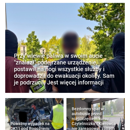
Przy wlewie paliwa w swoim aucie
"znalazł" podejrzane urządzenie,
postawił na nogi wszystkie służby i
doprowadził do ewakuacji okolicy. Sam
je podrzucił. Jest więcej informacji
Bezdomny spał w
autobusie przed
rozpoczęciem kursu.
Poważny wypadek na
Czytelniczka: "Kierowca
DK11 pod Rogoźnem.
nie zareagował, zapach