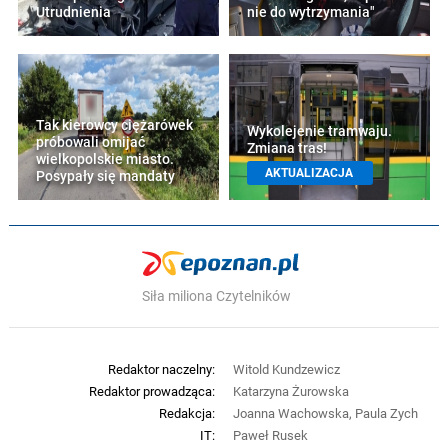
Utrudnienia
nie do wytrzymania"
Tak kierowcy ciężarówek
Wykolejenie tramwaju.
próbowali omijać
Zmiana tras!
wielkopolskie miasto.
AKTUALIZACJA
Posypały się mandaty
Siła miliona Czytelników
Redaktor naczelny:
Witold Kundzewicz
Redaktor prowadząca:
Katarzyna Żurowska
Redakcja:
Joanna Wachowska, Paula Zych
IT:
Paweł Rusek