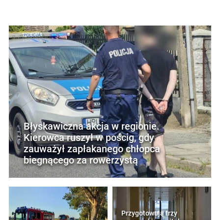
Błyskawiczna akcja w regionie.
Kierowca ruszył w pościg, gdy
zauważył zapłakanego chłopca
biegnącego za rowerzystą
Przygotowują trzy