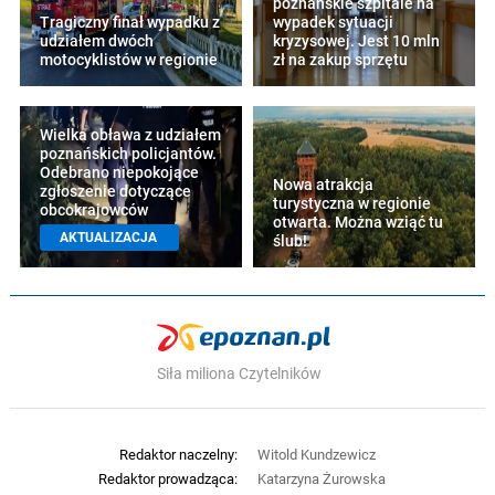
poznańskie szpitale na
Tragiczny finał wypadku z
wypadek sytuacji
udziałem dwóch
kryzysowej. Jest 10 mln
motocyklistów w regionie
zł na zakup sprzętu
Wielka obława z udziałem
poznańskich policjantów.
Odebrano niepokojące
Nowa atrakcja
zgłoszenie dotyczące
turystyczna w regionie
obcokrajowców
otwarta. Można wziąć tu
AKTUALIZACJA
ślub!
Siła miliona Czytelników
Redaktor naczelny:
Witold Kundzewicz
Redaktor prowadząca:
Katarzyna Żurowska