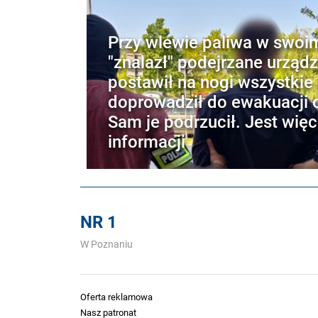
Przy wlewie paliwa w swoi
"znalazł" podejrzane urządz
postawił na nogi wszystkie 
doprowadził do ewakuacji o
Sam je podrzucił. Jest więc
informacji
NR 1
W Poznaniu
Oferta reklamowa
Nasz patronat