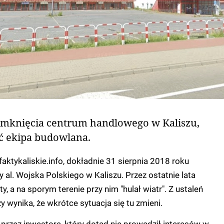
zamknięcia centrum handlowego w Kaliszu,
ić ekipa budowlana.
faktykaliskie.info, dokładnie 31 sierpnia 2018 roku
 al. Wojska Polskiego w Kaliszu. Przez ostatnie lata
, a na sporym terenie przy nim "hulał wiatr". Z ustaleń
y wynika, że wkrótce sytuacja się tu zmieni.
 przez inwestora, który dotąd nie prowadził interesów w