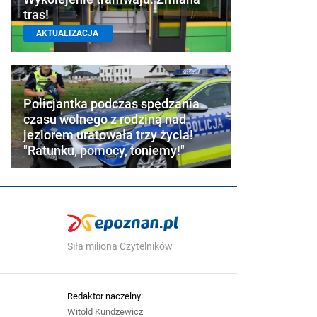
tras!
AKTUALIZACJA
Policjantka podczas spędzania
czasu wolnego z rodziną nad
jeziorem uratowała trzy życia!
"Ratunku, pomocy, toniemy!"
Siła miliona Czytelników
Redaktor naczelny:
Witold Kundzewicz