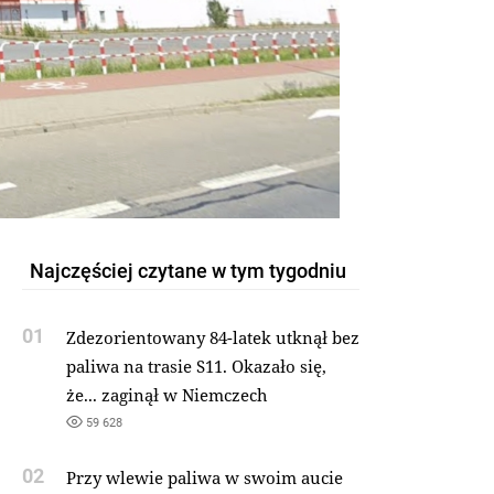
Najczęściej czytane w tym tygodniu
01
Zdezorientowany 84-latek utknął bez
paliwa na trasie S11. Okazało się,
że... zaginął w Niemczech
59 628
02
Przy wlewie paliwa w swoim aucie