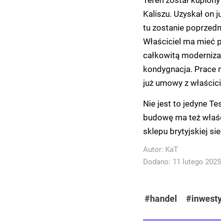
Kaliszu. Uzyskał on 
tu zostanie poprzedni
Właściciel ma mieć 
całkowitą modernizac
kondygnacja. Prace 
już umowy z właścic
Nie jest to jedyne T
budowę ma też właści
sklepu brytyjskiej si
Autor:
KaT
Dodano: 11 lutego 2025 
#handel
#inwesty