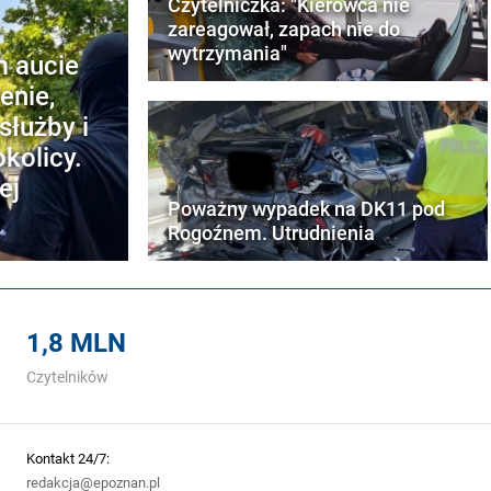
Czytelniczka: "Kierowca nie
zareagował, zapach nie do
wytrzymania"
m aucie
enie,
służby i
kolicy.
ej
Poważny wypadek na DK11 pod
Rogoźnem. Utrudnienia
1,8 MLN
Czytelników
Kontakt 24/7:
redakcja@epoznan.pl