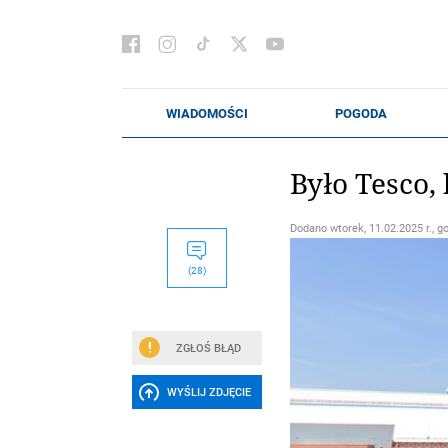
Było Tesco,
Dodano
wtorek, 11.02.2025 r., g
(28)
ZGŁOŚ BŁĄD
WYŚLIJ ZDJĘCIE