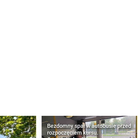
Bezdomny spał w autobusie przed
rozpoczęciem kursu.