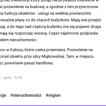
już pozwolenie na budowę, a zgodnie z nim przywrócona
a funkcja obiektów - usługi na wielkiej powierzchni.
poważne plany co do starych budynków. Mają one przejść
ję, a do tego nad częścią budynku ma się pojawić druga
mają się rozpocząć wiosną. Część najemców podpisała
ielem nieruchomości.
esco w Kaliszu, które czeka przemiana. Pozwolenie na
ciel obiektu przy ulicy Majkowskiej. Tam, w miejscu
eci, powstanie pasaż handlowy.
r. godz. 10:38
cje
#nieruchomości
#region