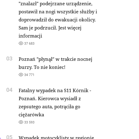
"znalazł" podejrzane urządzenie,
postawił na nogi wszystkie służby i
doprowadził do ewakuacji okolicy.
Sam je podrzucił. Jest więcej
informacji
37 683
03
Poznań "płynął" w trakcie nocnej
burzy. To nie koniec!
34 771
04
Fatalny wypadek na S11 Kórnik -
Poznań. Kierowca wysiadł z
zepsutego auta, potrąciła go
ciężarówka
33 593
05
Wypadek motocyklisty w regionie.