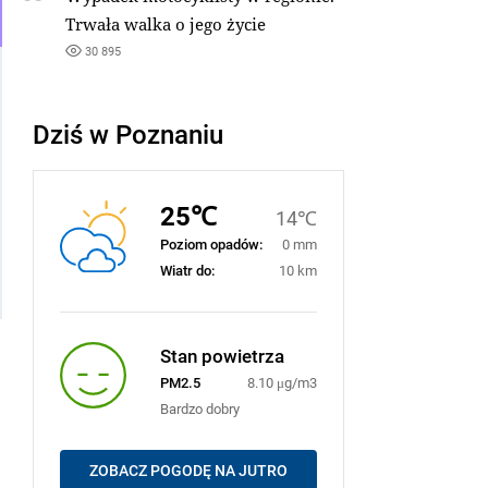
Trwała walka o jego życie
30 895
Dziś w Poznaniu
25℃
14℃
Poziom opadów:
0 mm
Wiatr do:
10 km
Stan powietrza
PM2.5
8.10 μg/m3
Bardzo dobry
ZOBACZ POGODĘ NA JUTRO