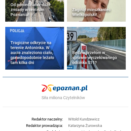
Od poniedziałku duże
zmiany w centrum
Zaginął mieszkaniec
Poznania!
Wielkopolski!
Tragiczne odkrycie na
terenie Antoninka. W
aucie znaleziono ciało,
Będzie przełom w
prawdopodobnie leżało
sprawie wyczekiwanego
tam kilka dni
odcinka S11?
Siła miliona Czytelników
Redaktor naczelny:
Witold Kundzewicz
Redaktor prowadząca:
Katarzyna Żurowska