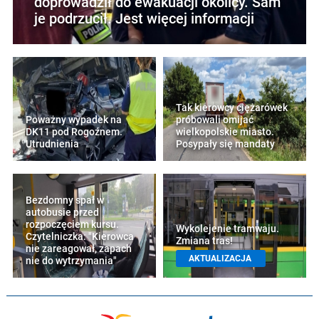
doprowadził do ewakuacji okolicy. Sam
je podrzucił. Jest więcej informacji
Tak kierowcy ciężarówek
Poważny wypadek na
próbowali omijać
DK11 pod Rogoźnem.
wielkopolskie miasto.
Utrudnienia
Posypały się mandaty
Bezdomny spał w
autobusie przed
rozpoczęciem kursu.
Wykolejenie tramwaju.
Czytelniczka: "Kierowca
Zmiana tras!
nie zareagował, zapach
AKTUALIZACJA
nie do wytrzymania"