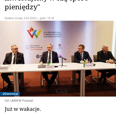
pieniędzy"
Dodano
środa, 5.02.2025 r., godz. 18.32
fot. UMWW Poznań
Już w wakacje.