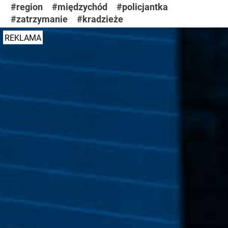
#region
#międzychód
#policjantka
#zatrzymanie
#kradzieże
REKLAMA