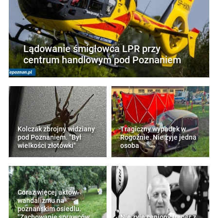
Lądowanie śmigłowca LPR przy
centrum handlowym pod Poznaniem
Kolczak zbrojny widziany
Tragiczny wypadek w
pod Poznaniem. "Był
Rogoźnie. Nie żyje jedna
wielkości złotówki"
osoba
Coraz więcej aktów
wandalizmu na
poznańskim osiedlu.
"Zachowanie sprawców
Nie żyje ceniony trener z