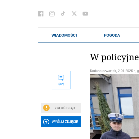
W policyjne
Dodano
czwartek, 2.01.2025 r., 
(32)
ZGŁOŚ BŁĄD
WYŚLIJ ZDJĘCIE