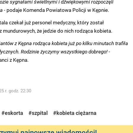
zie sygnałami świetlnymi i dźwiękowymi rozpoczęli
la
- podaje Komenda Powiatowa Policji w Kępnie.
tala czekał już personel medyczny, który został
 mundurowych, że jedzie do nich rodząca kobieta.
antów z Kępna rodząca kobieta już po kilku minutach trafiła
ycznych. Rodzinie życzymy wszystkiego dobrego! -
anci z Kępna.
5 r. godz. 22:30
#eskorta
#szpital
#kobieta ciężarna
rzymuj najnowsze wiadomości!