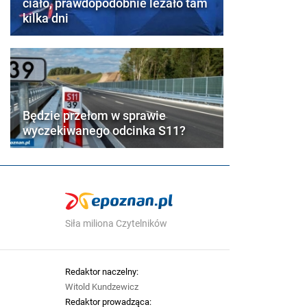
ciało, prawdopodobnie leżało tam
kilka dni
Będzie przełom w sprawie
wyczekiwanego odcinka S11?
Siła miliona Czytelników
Redaktor naczelny:
Witold Kundzewicz
Redaktor prowadząca: