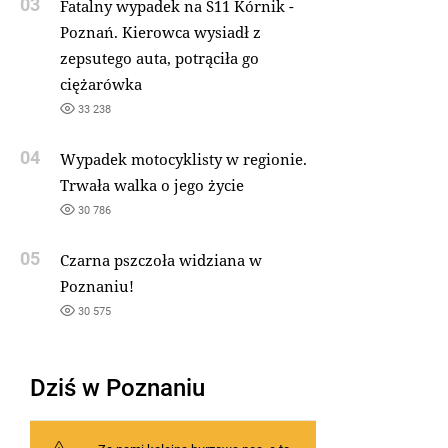
03
Fatalny wypadek na S11 Kórnik -
Poznań. Kierowca wysiadł z
zepsutego auta, potrąciła go
ciężarówka
33 238
04
Wypadek motocyklisty w regionie.
Trwała walka o jego życie
30 786
05
Czarna pszczoła widziana w
Poznaniu!
30 575
Dziś w Poznaniu