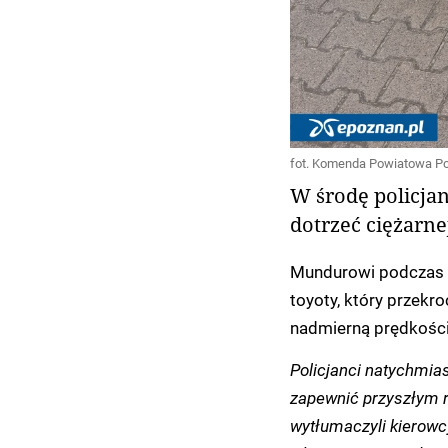
fot. Komenda Powiatowa Pol
W środę policja
dotrzeć ciężarnej
Mundurowi podczas pa
toyoty, który przekro
nadmierną prędkością
Policjanci natychmias
zapewnić przyszłym r
wytłumaczyli kierowcy