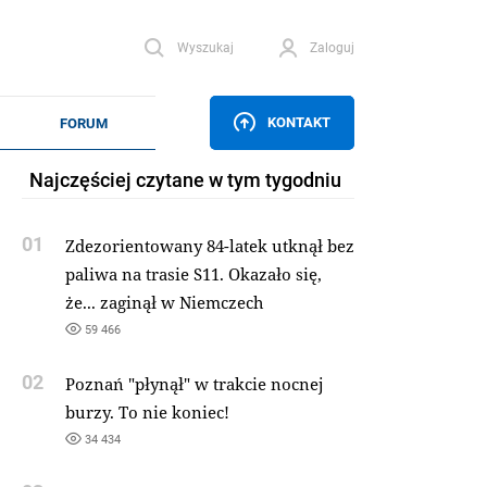
Wyszukaj
Zaloguj
KONTAKT
Najczęściej czytane w tym tygodniu
01
Zdezorientowany 84-latek utknął bez
paliwa na trasie S11. Okazało się,
że... zaginął w Niemczech
59 466
02
Poznań "płynął" w trakcie nocnej
burzy. To nie koniec!
34 434