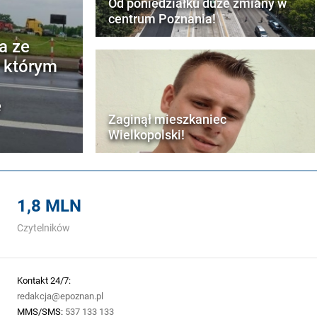
Od poniedziałku duże zmiany w
centrum Poznania!
a ze
w którym
e
Zaginął mieszkaniec
Wielkopolski!
1,8 MLN
Czytelników
Kontakt 24/7:
redakcja@epoznan.pl
MMS/SMS:
537 133 133