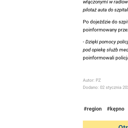
włączonymi w radiowo
pilotaż auta do szpita
Po dojeździe do szpi
poinformowany przez
-
Dzięki pomocy policj
pod opiekę służb med
poinformowali policj
Autor:
PZ
Dodano: 02 stycznia 202
#region
#kępno
Ot