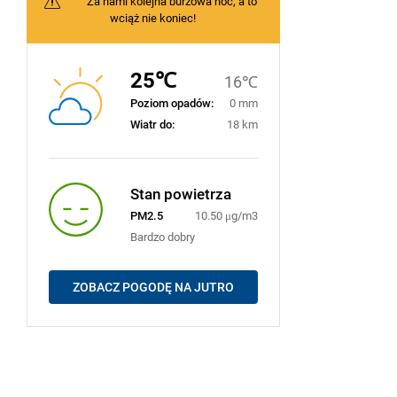
Za nami kolejna burzowa noc, a to
wciąż nie koniec!
25℃
16℃
Poziom opadów:
0 mm
Wiatr do:
18 km
Stan powietrza
PM2.5
10.50 μg/m3
Bardzo dobry
ZOBACZ POGODĘ NA JUTRO