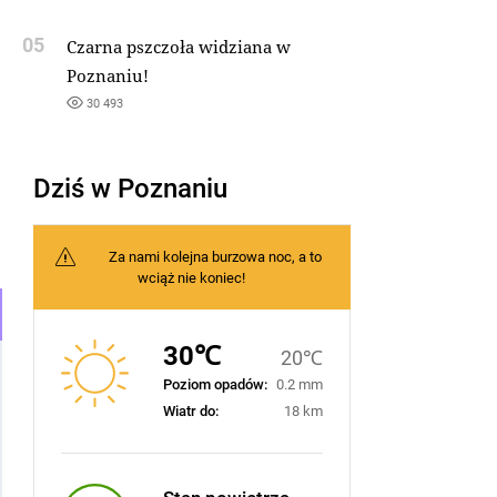
05
Czarna pszczoła widziana w
Poznaniu!
30 493
Dziś w Poznaniu
Za nami kolejna burzowa noc, a to
wciąż nie koniec!
30℃
20℃
Poziom opadów:
0.2 mm
Wiatr do:
18 km
Stan powietrza