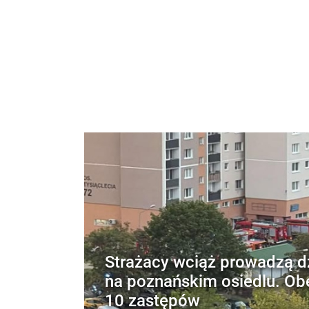
Strażacy wciąż prowadzą d
na poznańskim osiedlu. Ob
10 zastępów