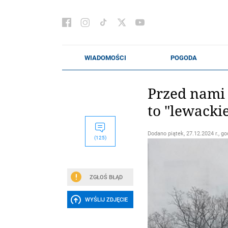
Przed nami 
to "lewacki
Dodano
piątek, 27.12.2024 r., go
(125)
ZGŁOŚ BŁĄD
WYŚLIJ ZDJĘCIE