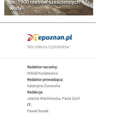
ok. 1900 metrów sześciennych
wody
Siła miliona Czytelników
Redaktor naczelny:
Witold Kundzewicz
Redaktor prowadząca:
Katarzyna Żurowska
Redakcja:
Joanna Wachowska, Paula Zych
IT:
Paweł Rusek