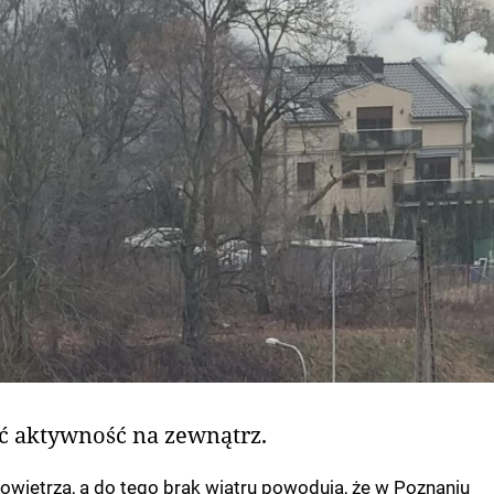
yć aktywność na zewnątrz.
owietrza, a do tego brak wiatru powodują, że w Poznaniu