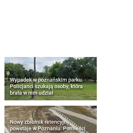
Wypadek w poznańskim parku.
Policjanci szukają osoby, która
brała w nim udział
Nowy zbiornik retencyjny
powstaje w Poznaniu. Pomieści