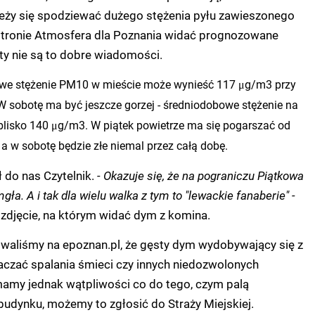
leży się spodziewać dużego stężenia pyłu zawieszonego
stronie Atmosfera dla Poznania widać prognozowane
ety nie są to dobre wiadomości.
owe stężenie PM10 w mieście może wynieść 117 μg/m3 przy
 sobotę ma być jeszcze gorzej - średniodobowe stężenie na
lisko 140 μg/m3. W piątek powietrze ma się pogarszać od
 a w sobotę będzie złe niemal przez całą dobę.
ł do nas Czytelnik.
- Okazuje się, że na pograniczu Piątkowa
mgła. A i tak dla wielu walka z tym to "lewackie fanaberie" -
 zdjęcie, na którym widać dym z komina.
owaliśmy na epoznan.pl, że gęsty dym wydobywający się z
aczać spalania śmieci czy innych niedozwolonych
mamy jednak wątpliwości co do tego, czym palą
udynku, możemy to zgłosić do Straży Miejskiej.