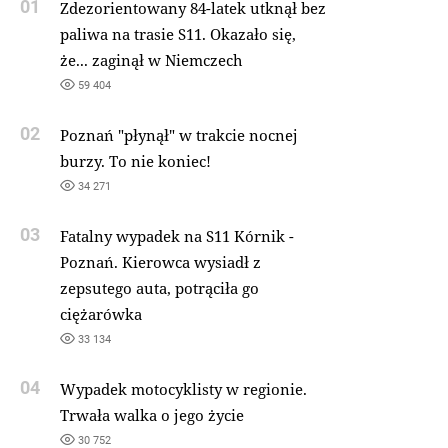
01
Zdezorientowany 84-latek utknął bez
paliwa na trasie S11. Okazało się,
że... zaginął w Niemczech
59 404
02
Poznań "płynął" w trakcie nocnej
burzy. To nie koniec!
34 271
03
Fatalny wypadek na S11 Kórnik -
Poznań. Kierowca wysiadł z
zepsutego auta, potrąciła go
ciężarówka
33 134
04
Wypadek motocyklisty w regionie.
Trwała walka o jego życie
30 752