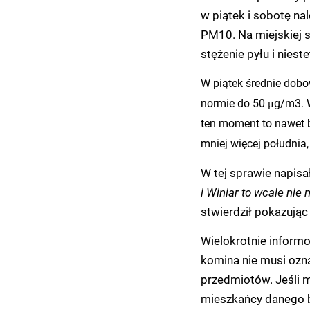
w piątek i sobotę na
PM10. Na miejskiej 
stężenie pyłu i niest
W piątek średnie dob
normie do 50 μg/m3. W
ten moment to nawet b
mniej więcej południa,
W tej sprawie napisa
i Winiar to wcale nie 
stwierdził pokazując
Wielokrotnie inform
komina nie musi ozn
przedmiotów. Jeśli 
mieszkańcy danego b