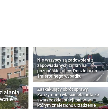
Nie wszyscy są zadowoleni z
zapowiadanych zmian na
poznańskiej ulicy. Doszło tu do
śmiertelnego wypadku
Zaskakujący obrót sprawy.
ziałania
Zatrzymano właściciela auta ze
ecnie
swarzędzkiej stacji paliw, w
którym znaleziono urządzenie