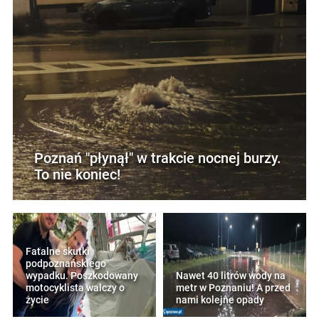
Poznań "płynął" w trakcie nocnej burzy.
To nie koniec!
Fatalne skutki
podpoznańskiego
wypadku. Poszkodowany
Nawet 40 litrów wody na
motocyklista walczy o
metr w Poznaniu! A przed
życie
nami kolejne opady