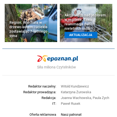
Akcja służb nad jeziorem
w regionie. Trwa
Region. Wjechała w
reanimacja dwóch
drzewo autem i uciekła
nieletnich osób
zostawiając 7-letniego
AKTUALIZACJA
syna
Siła miliona Czytelników
Redaktor naczelny:
Witold Kundzewicz
Redaktor prowadząca:
Katarzyna Żurowska
Redakcja:
Joanna Wachowska, Paula Zych
IT:
Paweł Rusek
Oferta reklamowa
Nasz patronat