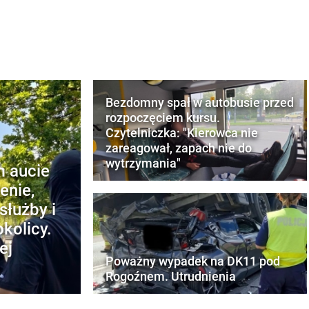
Bezdomny spał w autobusie przed
rozpoczęciem kursu.
Czytelniczka: "Kierowca nie
zareagował, zapach nie do
wytrzymania"
m aucie
enie,
służby i
kolicy.
ej
Poważny wypadek na DK11 pod
Rogoźnem. Utrudnienia