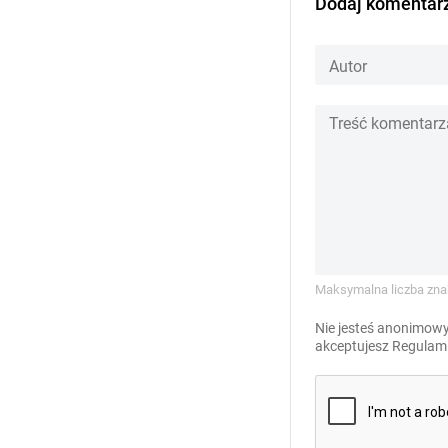
Dodaj komentar
Maksymalna liczba zna
Nie jesteś anonimowy
akceptujesz
Regulami