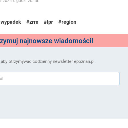
 2024 r. godz. 20:45
#wypadek
#zrm
#lpr
#region
rzymuj najnowsze wiadomości!
 aby otrzymywać codzienny newsletter epoznan.pl.