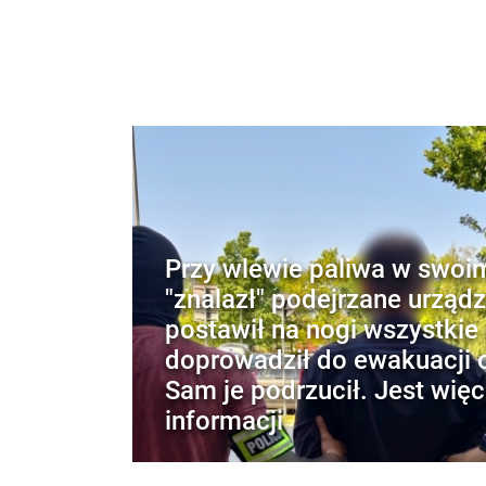
Przy wlewie paliwa w swoi
"znalazł" podejrzane urządz
postawił na nogi wszystkie 
doprowadził do ewakuacji o
Sam je podrzucił. Jest więc
informacji