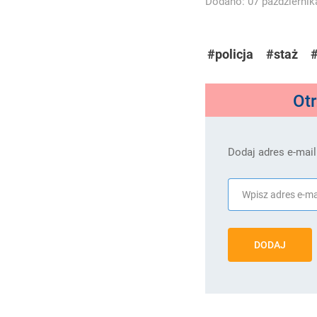
Dodano: 07 października
#policja
#staż
Ot
Dodaj adres e-mail
DODAJ