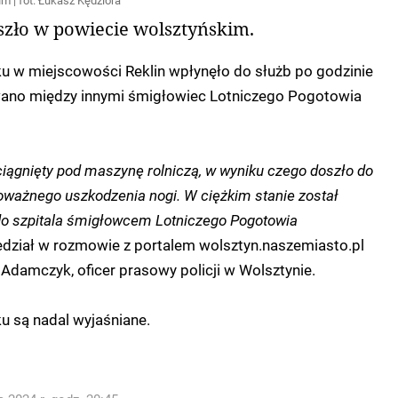
um | fot. Łukasz Kędziora
szło w powiecie wolsztyńskim.
u w miejscowości Reklin wpłynęło do służb po godzinie
ano między innymi śmigłowiec Lotniczego Pogotowia
iągnięty pod maszynę rolniczą, w wyniku czego doszło do
poważnego uszkodzenia nogi. W ciężkim stanie został
do szpitala śmigłowcem Lotniczego Pogotowia
edział w rozmowie z portalem wolsztyn.naszemiasto.pl
 Adamczyk, oficer prasowy policji w Wolsztynie.
u są nadal wyjaśniane.