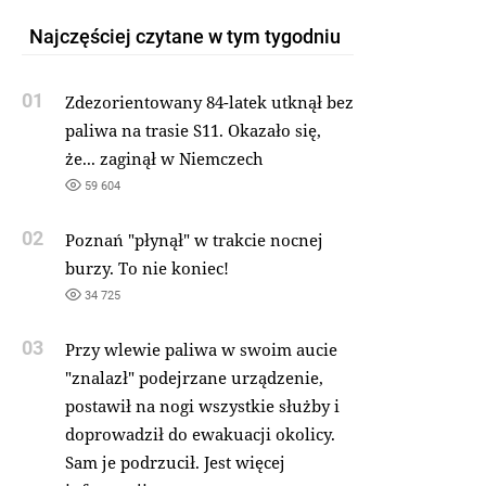
Najczęściej czytane w tym tygodniu
01
Zdezorientowany 84-latek utknął bez
paliwa na trasie S11. Okazało się,
że... zaginął w Niemczech
59 604
02
Poznań "płynął" w trakcie nocnej
burzy. To nie koniec!
34 725
03
Przy wlewie paliwa w swoim aucie
"znalazł" podejrzane urządzenie,
postawił na nogi wszystkie służby i
doprowadził do ewakuacji okolicy.
Sam je podrzucił. Jest więcej