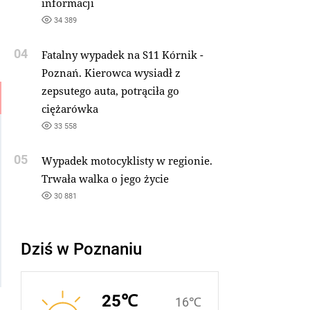
informacji
34 389
04
Fatalny wypadek na S11 Kórnik -
Poznań. Kierowca wysiadł z
zepsutego auta, potrąciła go
ciężarówka
33 558
05
Wypadek motocyklisty w regionie.
Trwała walka o jego życie
30 881
Dziś w Poznaniu
25℃
16℃