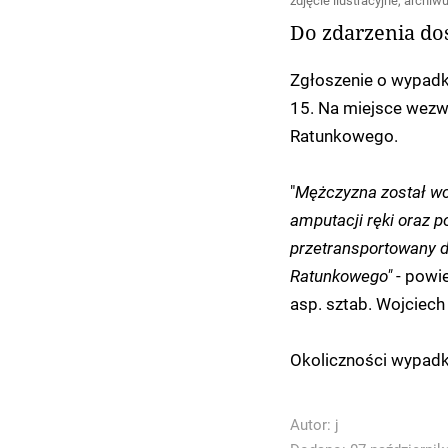
zdjęcie ilustracyjne, archiw
Do zdarzenia do
Zgłoszenie o wypadk
15. Na miejsce wezw
Ratunkowego.
"
Mężczyzna został wc
amputacji ręki oraz 
przetransportowany 
Ratunkowego"
- powi
asp. sztab. Wojciech
Okoliczności wypadk
Autor:
j