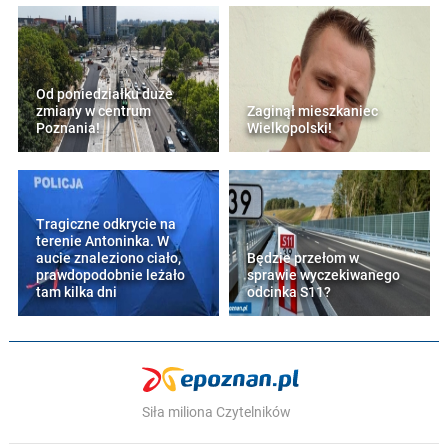
Od poniedziałku duże
zmiany w centrum
Zaginął mieszkaniec
Poznania!
Wielkopolski!
Tragiczne odkrycie na
terenie Antoninka. W
aucie znaleziono ciało,
Będzie przełom w
prawdopodobnie leżało
sprawie wyczekiwanego
tam kilka dni
odcinka S11?
Siła miliona Czytelników