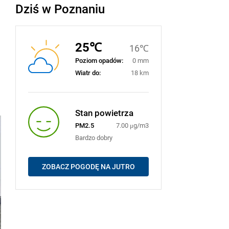
Dziś w Poznaniu
25℃
16℃
Poziom opadów:
0 mm
Wiatr do:
18 km
Stan powietrza
PM2.5
7.00 μg/m3
Bardzo dobry
ZOBACZ POGODĘ NA JUTRO