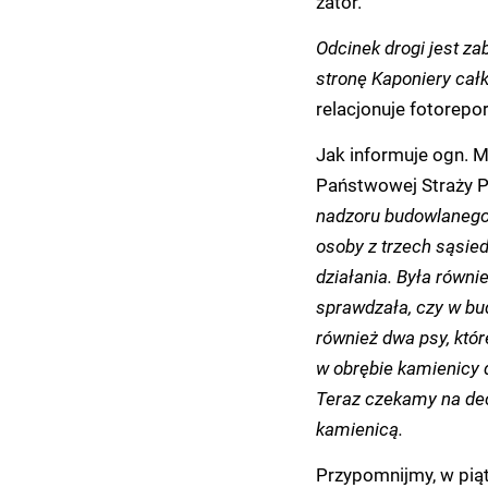
zator.
Odcinek drogi jest z
stronę Kaponiery całk
relacjonuje fotorepo
Jak informuje ogn. 
Państwowej Straży P
nadzoru budowlanego
osoby z trzech sąsie
działania. Była równi
sprawdzała, czy w bu
również dwa psy, któr
w obrębie kamienicy 
Teraz czekamy na dec
kamienicą.
Przypomnijmy, w pią