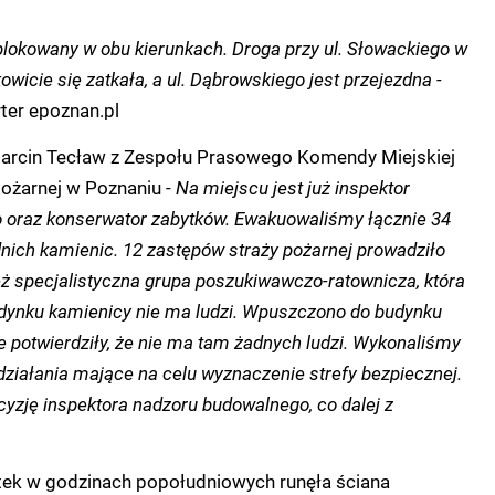
ablokowany w obu kierunkach. Droga przy ul. Słowackiego w
owicie się zatkała, a ul. Dąbrowskiego jest przejezdna -
rter epoznan.pl
Marcin Tecław z Zespołu Prasowego Komendy Miejskiej
ożarnej w Poznaniu -
Na miejscu jest już inspektor
 oraz konserwator zabytków. Ewakuowaliśmy łącznie 34
dnich kamienic. 12 zastępów straży pożarnej prowadziło
eż specjalistyczna grupa poszukiwawczo-ratownicza, która
dynku kamienicy nie ma ludzi. Wpuszczono do budynku
e potwierdziły, że nie ma tam żadnych ludzi. Wykonaliśmy
działania mające na celu wyznaczenie strefy bezpiecznej.
yzję inspektora nadzoru budowalnego, co dalej z
tek w godzinach popołudniowych runęła ściana