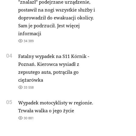
"znalazł" podejrzane urządzenie,
postawił na nogi wszystkie służby i
doprowadził do ewakuacji okolicy.
Sam je podrzucił. Jest więcej
informacji
34 389
04
Fatalny wypadek na S11 Kórnik -
Poznań. Kierowca wysiadł z
zepsutego auta, potrąciła go
ciężarówka
33 558
05
Wypadek motocyklisty w regionie.
Trwała walka o jego życie
30 881