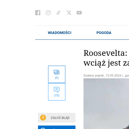
Roosevelta:
wciąż jest 
Dodano
piątek, 13.09.2024 r., go
(7)
(73)
ZGŁOŚ BŁĄD