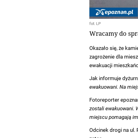
fot. LP
Wracamy do spraw
Okazało się, że kamie
zagrożenie dla mies
ewakuacji mieszkańc
Jak informuje dyżurn
ewakuowani. Na miejs
Fotoreporter epozna
zostali ewakuowani. 
miejscu pomagają im 
Odcinek drogi na ul.