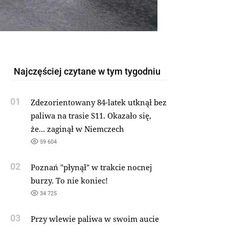
Najczęściej czytane w tym tygodniu
01
Zdezorientowany 84-latek utknął bez
paliwa na trasie S11. Okazało się,
że... zaginął w Niemczech
59 604
02
Poznań "płynął" w trakcie nocnej
burzy. To nie koniec!
34 725
03
Przy wlewie paliwa w swoim aucie