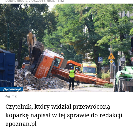
Dodano
sobota, 7.09.2024 r., godz. 11.52
fot. T.S.
Czytelnik, który widział przewróconą
koparkę napisał w tej sprawie do redakcji
epoznan.pl