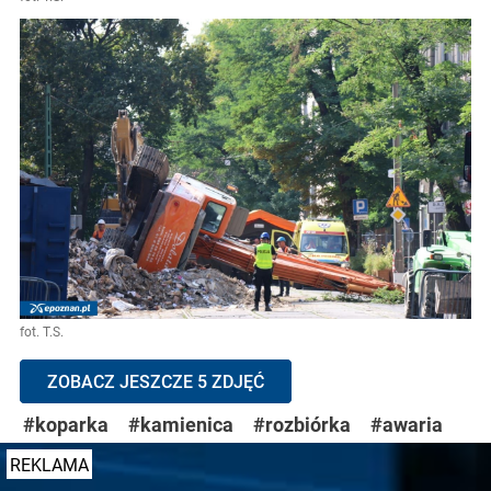
fot. T.S.
ZOBACZ JESZCZE 5 ZDJĘĆ
#koparka
#kamienica
#rozbiórka
#awaria
REKLAMA