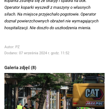
koparka zsunęła się ze skarpy i spadła na bok.
Operator koparki wyszedł z maszyny o własnych
siłach. Na miejsce przyjechało pogotowie. Operator
doznał powierzchownych obrażeń nie wymagających
hospitalizacji. Nie doszło do uszkodzenia mienia.
Autor:
PZ
Dodano: 07 września 2024 r. godz. 11:52
Galeria zdjęć (8)