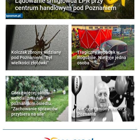
Lądowanie śmigłowca LPR przy
centrum handlowym pod Poznaniem
Kolczak zbrojny widziany
Tragiczny wypadek w
pod Poznaniem. "Był
Rogoźnie. Nie żyje jedna
wielkości złotówki"
osoba
Coraz więcej aktów
wandalizmu na
poznańskim osiedlu.
"Zachowanie sprawców
Nie żyje ceniony trener z
przybiera na sile"
Poznania