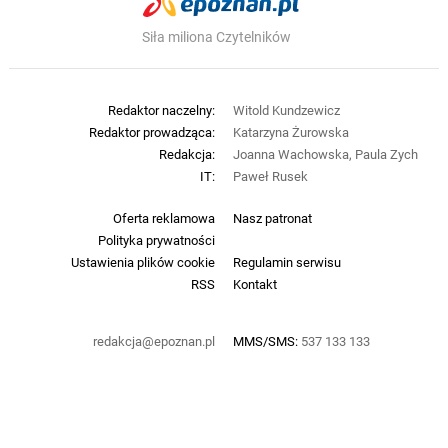
Siła miliona Czytelników
Redaktor naczelny:
Witold Kundzewicz
Redaktor prowadząca:
Katarzyna Żurowska
Redakcja:
Joanna Wachowska, Paula Zych
IT:
Paweł Rusek
Oferta reklamowa
Nasz patronat
Polityka prywatności
Ustawienia plików cookie
Regulamin serwisu
RSS
Kontakt
redakcja@epoznan.pl
MMS/SMS:
537 133 133