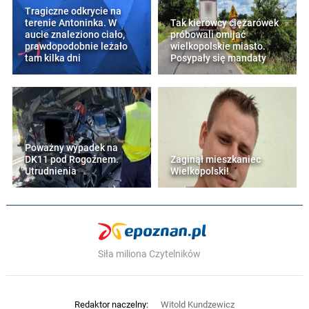
Tragiczne odkrycie na
terenie Antoninka. W
Tak kierowcy ciężarówek
aucie znaleziono ciało,
próbowali omijać
prawdopodobnie leżało
wielkopolskie miasto.
tam kilka dni
Posypały się mandaty
Poważny wypadek na
DK11 pod Rogoźnem.
Zaginął mieszkaniec
Utrudnienia
Wielkopolski!
Siła miliona Czytelników
Redaktor naczelny:
Witold Kundzewicz