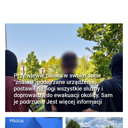
Przy wlewie paliwa w swoim aucie
"znalazł" podejrzane urządzenie,
postawił na nogi wszystkie służby i
doprowadził do ewakuacji okolicy. Sam
je podrzucił. Jest więcej informacji